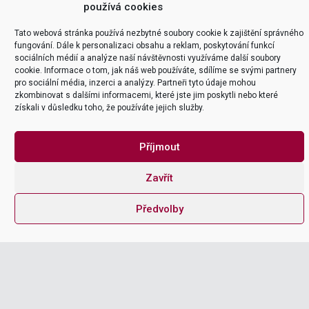
používá cookies
Tato webová stránka používá nezbytné soubory cookie k zajištění správného
fungování. Dále k personalizaci obsahu a reklam, poskytování funkcí
sociálních médií a analýze naší návštěvnosti využíváme další soubory
cookie. Informace o tom, jak náš web používáte, sdílíme se svými partnery
pro sociální média, inzerci a analýzy. Partneři tyto údaje mohou
zkombinovat s dalšími informacemi, které jste jim poskytli nebo které
získali v důsledku toho, že používáte jejich služby.
Příjmout
Zavřít
Předvolby
Speed up your shopfloor operations and make
them learner by paperless and digital way.

FIND OUT MORE