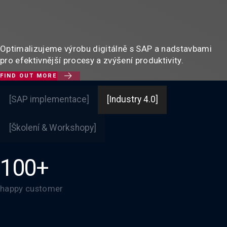
Optimalizujeme výrobu digitálně s SAP a nadstavbami
pro efektivnější procesy a zvýšení produktivity.

FIND OUT MORE
Slide 2 of 3.
[SAP implementace]
[Industry 4.0]
[Školení & Workshopy]
100+
happy customer