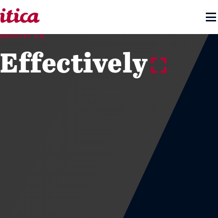

[INDUSTRY 4.0]
Effectively
y