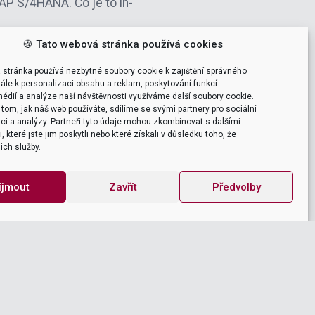
AP S/4HANA. Co je to in-
🍪 Tato webová stránka používá cookies
 stránka používá nezbytné soubory cookie k zajištění správného
ále k personalizaci obsahu a reklam, poskytování funkcí
édií a analýze naší návštěvnosti využíváme další soubory cookie.
tom, jak náš web používáte, sdílíme se svými partnery pro sociální
ci a analýzy. Partneři tyto údaje mohou zkombinovat s dalšími
 které jste jim poskytli nebo které získali v důsledku toho, že
jich služby.
ní SAPu, které u nás proběhlo.
 spoustu užitečného.”
íjmout
Zavřít
Předvolby