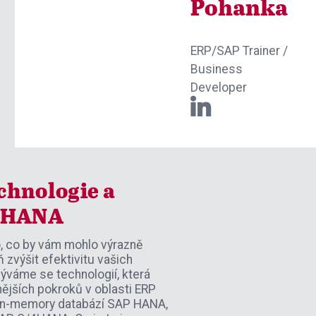
Pohanka
ERP/SAP Trainer /
Business
Developer

chnologie a
/4HANA
, co by vám mohlo výrazně
 zvýšit efektivitu vašich
váme se technologií, která
nějších pokroků v oblasti ERP
 in-memory databází SAP HANA,