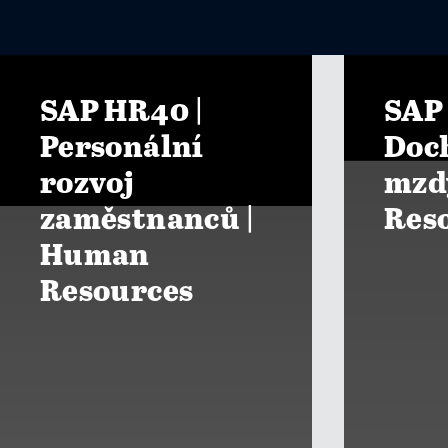
SAP HR40 |
SAP
Personální
Doc
rozvoj
mzd
zaměstnanců |
Res
Human
Resources