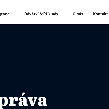
grace
Odvětví & Příklady
O nás
Kontakt
práva