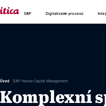
SAP
Digitalizace procesů
Inte
Úvod
SAP Human Capital Management
Komplexní s