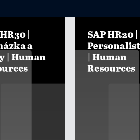
 HR30 |
SAP HR20 |
házka a
Personalis
y | Human
| Human
ources
Resources