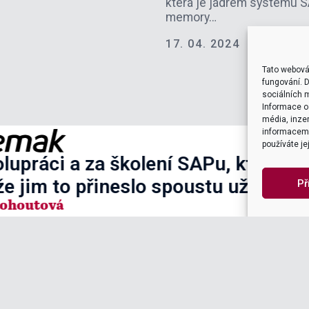
která je jádrem systému S
memory…
17. 04. 2024
Tato webová
fungování. D
sociálních m
Informace o 
média, inzer
informacemi,
používáte je
 poděkovat za spolupráci a za škole
okojeni a věřím, že jim to přineslo
Př
Monika Kohoutová
Nemak Czech Republic