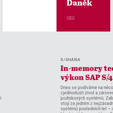
Daněk
CEO
S/4HANA
In-memory te
výkon SAP S
Dnes se podíváme na něco
zjednodušit život a zároveň
í
podnikových systémů. Zabý
stojí za jedním z nejzásad
systémů posledních let –