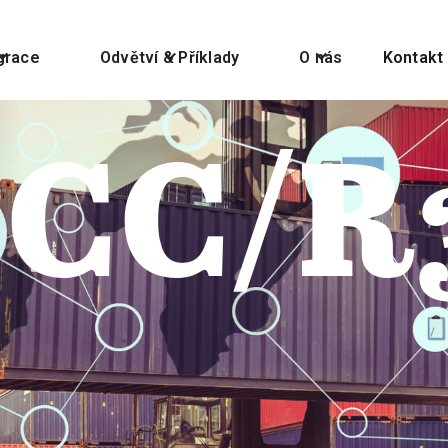
grace
Odvětví & Příklady
O nás
Kontakt
ECC/R