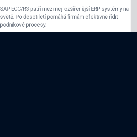
SAP ECC/R3 patří mezi nejrozšířenější ERP systémy na
světě. Po desetiletí pomáhá firmám efektivně řídit
podnikové procesy.