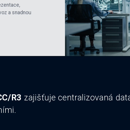
ezentace,
ovoz a snadnou
CC/R3
zajišťuje centralizovaná dat
ními.