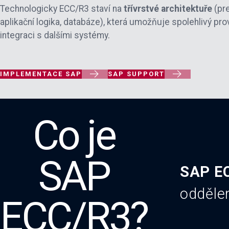
Technologicky ECC/R3 staví na
třívrstvé architektuře
(pr
aplikační logika, databáze), která umožňuje spolehlivý pr
integraci s dalšími systémy.


IMPLEMENTACE SAP
SAP SUPPORT
Co je
SAP
SAP E
odděle
ECC/R3?