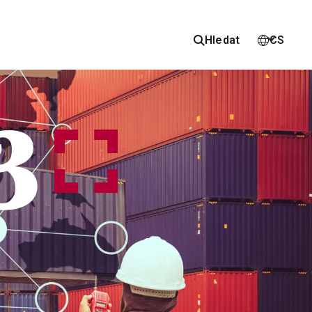
Hledat
CS


3
y