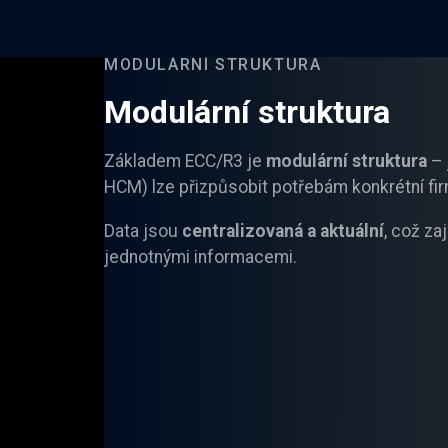
MODULÁRNÍ STRUKTURA
Modulární struktura
Základem ECC/R3 je
modulární struktura
– 
HCM) lze přizpůsobit potřebám konkrétní fir
Data jsou
centralizovaná a aktuální
, což za
jednotnými informacemi.