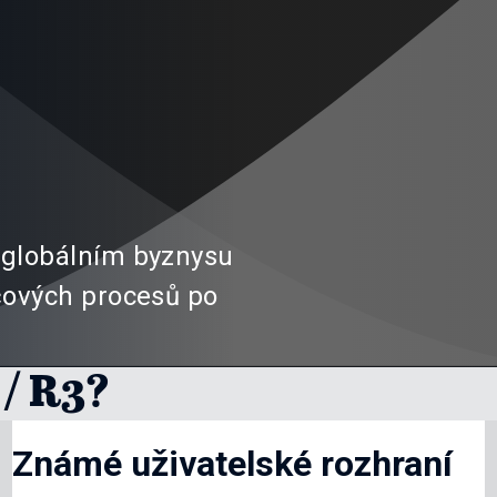
 globálním byznysu
íčových procesů po
/ R3?
Známé uživatelské rozhraní