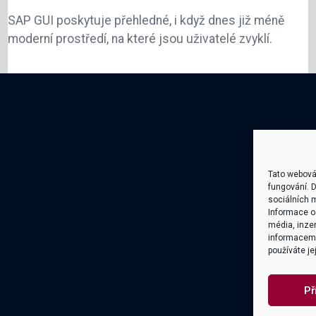
SAP GUI poskytuje přehledné, i když dnes již méně
moderní prostředí, na které jsou uživatelé zvyklí.
Tato webová
fungování. D
sociálních m
Informace o 
média, inzer
informacemi,
používáte je
Př