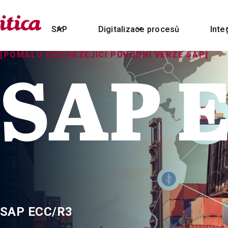
SAP
Digitalizace procesů
Inte
[POMALU ODCHÁZEJÍCÍ PŮVODNÍ VERZE SAP]
SAP 
SAP ECC/R3