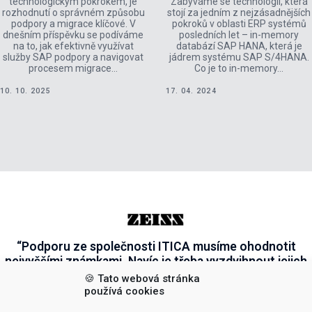
technologickým pokrokem, je
Zabýváme se technologií, která
rozhodnutí o správném způsobu
stojí za jedním z nejzásadnějších
podpory a migrace klíčové. V
pokroků v oblasti ERP systémů
dnešním příspěvku se podíváme
posledních let – in-memory
na to, jak efektivně využívat
databází SAP HANA, která je
služby SAP podpory a navigovat
jádrem systému SAP S/4HANA.
procesem migrace…
Co je to in-memory…
10. 10. 2025
17. 04. 2024
“Podporu ze společnosti ITICA musíme ohodnotit
nejvyššími známkami. Navíc je třeba vyzdvihnout jejich
přátelský přístup, ochotu a schopnost vše vysvětlit tak,
🍪 Tato webová stránka
aby i ten nejméně zdatný uživatel neměl s prací v
používá cookies
systému problémy. Myslím, že všichni naši zaměstnanci