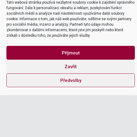
pochopili, jak nový nástroj používat, i jeho princip a
Tato webová stránka používá nezbytné soubory cookie k zajištění správného
fungování. Dále k personalizaci obsahu a reklam, poskytování funkcí
funkce.”
sociálních médií a analýze naší návštěvnosti využíváme další soubory
Marek Klůfa
cookie. Informace o tom, jak náš web používáte, sdílíme se svými partnery
Carl Zeiss AG
pro sociální média, inzerci a analýzy. Partneři tyto údaje mohou
zkombinovat s dalšími informacemi, které jste jim poskytli nebo které
získali v důsledku toho, že používáte jejich služby.
MAKE IT EASY
Příjmout
tel
+420 226 218 298
Zavřít
mailto
Předvolby
office@itica.cz
Subscribe

Explore
Company
Naše služby
Kariéra