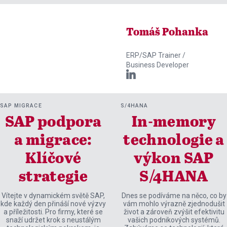
Tomáš Pohanka
ERP/SAP Trainer /
Business Developer

SAP MIGRACE
S/4HANA
SAP podpora
In-memory
a migrace:
technologie a
Klíčové
výkon SAP
strategie
S/4HANA
Vítejte v dynamickém světě SAP,
Dnes se podíváme na něco, co by
kde každý den přináší nové výzvy
vám mohlo výrazně zjednodušit
a příležitosti. Pro firmy, které se
život a zároveň zvýšit efektivitu
snaží udržet krok s neustálým
vašich podnikových systémů.