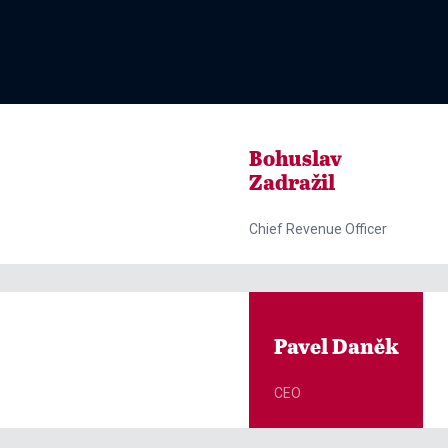
Bohuslav
Zadražil
Chief Revenue Officer
Pavel Daněk
CEO