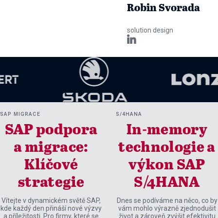
Robin Svorada
solution design

SAP MIGRACE
S/4HANA
SAP podpora
In-memory
a migrace:
technologie a
Klíčové
výkon SAP
strategie
S/4HANA
Vítejte v dynamickém světě SAP,
Dnes se podíváme na něco, co by
kde každý den přináší nové výzvy
vám mohlo výrazně zjednodušit
a příležitosti. Pro firmy, které se
život a zároveň zvýšit efektivitu