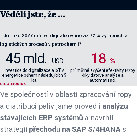
Věděli jste, že ...
…do roku
2027
má být digitalizováno až
72 %
výrobních a
logistických procesů v petrochemii?
45 mld.
18
USD
%
investice do digitalizace a IoT v
průměrné zvýšení efektivity těžby
energetice během následujících 5
díky datové analýze a
let.
automatizaci.
OIL & LIQUIDS
Ve společností v oblasti zpracování ropy
a distribuci paliv jsme provedli
analýzu
stávajících ERP systémů
a navrhli
strategii
přechodu na SAP S/4HANA
s