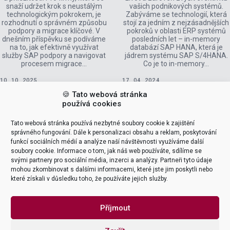
snaží udržet krok s neustálým
vašich podnikových systémů.
technologickým pokrokem, je
Zabýváme se technologií, která
rozhodnutí o správném způsobu
stojí za jedním z nejzásadnějších
podpory a migrace klíčové. V
pokroků v oblasti ERP systémů
dnešním příspěvku se podíváme
posledních let – in-memory
na to, jak efektivně využívat
databází SAP HANA, která je
služby SAP podpory a navigovat
jádrem systému SAP S/4HANA.
procesem migrace…
Co je to in-memory…
10. 10. 2025
17. 04. 2024
🍪 Tato webová stránka
používá cookies
Tato webová stránka používá nezbytné soubory cookie k zajištění
správného fungování. Dále k personalizaci obsahu a reklam, poskytování
funkcí sociálních médií a analýze naší návštěvnosti využíváme další
Chci si nechat navrhnout
soubory cookie. Informace o tom, jak náš web používáte, sdílíme se
svými partnery pro sociální média, inzerci a analýzy. Partneři tyto údaje
řešení
mohou zkombinovat s dalšími informacemi, které jste jim poskytli nebo
které získali v důsledku toho, že používáte jejich služby.
Společně najdeme to nejlepší řešení pro váš projekt.
Příjmout
POŽÁDAT O ŘEŠENÍ