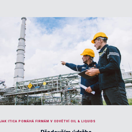
JAK ITICA POMÁHÁ FIRMÁM V ODVĚTVÍ OIL & LIQUIDS