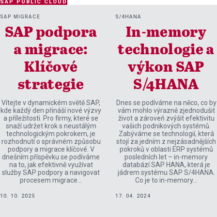
SAP PUBLIC CLOUD
SAP MIGRACE
S/4HANA
SAP podpora
In-memory
a migrace:
technologie a
Klíčové
výkon SAP
strategie
S/4HANA
Vítejte v dynamickém světě SAP,
Dnes se podíváme na něco, co by
kde každý den přináší nové výzvy
vám mohlo výrazně zjednodušit
a příležitosti. Pro firmy, které se
život a zároveň zvýšit efektivitu
snaží udržet krok s neustálým
vašich podnikových systémů.
technologickým pokrokem, je
Zabýváme se technologií, která
rozhodnutí o správném způsobu
stojí za jedním z nejzásadnějších
podpory a migrace klíčové. V
pokroků v oblasti ERP systémů
dnešním příspěvku se podíváme
posledních let – in-memory
na to, jak efektivně využívat
databází SAP HANA, která je
služby SAP podpory a navigovat
jádrem systému SAP S/4HANA.
procesem migrace…
Co je to in-memory…
10. 10. 2025
17. 04. 2024