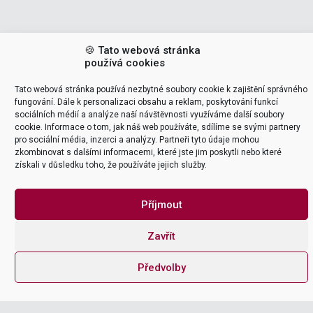
🍪 Tato webová stránka
používá cookies
Stáhněte si naši aktuální
brožuru
Tato webová stránka používá nezbytné soubory cookie k zajištění správného
fungování. Dále k personalizaci obsahu a reklam, poskytování funkcí
Zadejte svou firemní e-mailovou adresu kam vám
sociálních médií a analýze naší návštěvnosti využíváme další soubory
pošleme naši aktuální prezentaci
cookie. Informace o tom, jak náš web používáte, sdílíme se svými partnery
pro sociální média, inzerci a analýzy. Partneři tyto údaje mohou
zkombinovat s dalšími informacemi, které jste jim poskytli nebo které
získali v důsledku toho, že používáte jejich služby.
START NOW
MAKE IT EASY
Příjmout
tel
Zavřít
+420 226 218 298
Předvolby
mailto
office@itica.cz