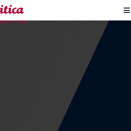

[SMART FIRMA]