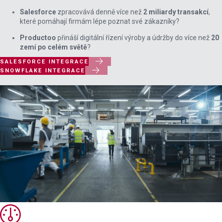
Salesforce
zpracovává denně více než
2 miliardy transakcí
,
které pomáhají firmám lépe poznat své zákazníky?
Productoo
přináší digitální řízení výroby a údržby do více než
20
zemí po celém světě
?

SALESFORCE INTEGRACE

SNOWFLAKE INTEGRACE
