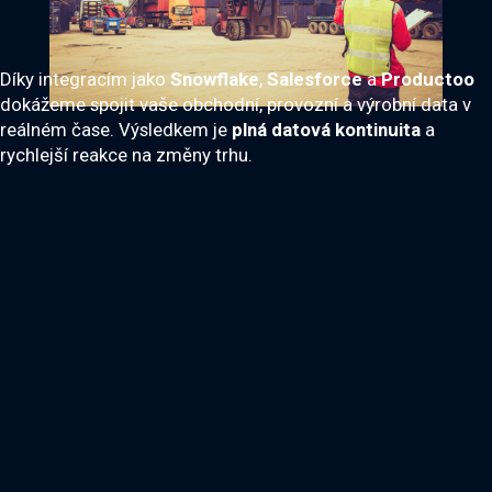
Díky integracím jako
Snowflake
,
Salesforce
a
Productoo
dokážeme spojit vaše obchodní, provozní a výrobní data v
reálném čase. Výsledkem je
plná datová kontinuita
a
rychlejší reakce na změny trhu.