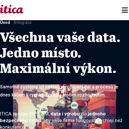

Úvod
Integrace
Všechna vaše data.
Jedno místo.
Maximální výkon.
Samotné systémy už nestačí: propojení dat a procesů je
dnes klíčem k rychlejší práci i lepším rozhodnutím.
ITICA spojuje ERP, CRM,
data i výrobu
do
jednoho
bezpečného celku
, aby vaše firma fungovala rychleji než
konkurence.