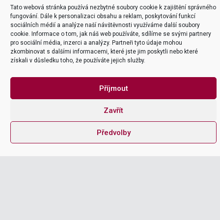
procesem migrace…
Co je to in-memory…
Tato webová stránka používá nezbytné soubory cookie k zajištění správného
fungování. Dále k personalizaci obsahu a reklam, poskytování funkcí
10. 10. 2025
17. 04. 2024
sociálních médií a analýze naší návštěvnosti využíváme další soubory
cookie. Informace o tom, jak náš web používáte, sdílíme se svými partnery
pro sociální média, inzerci a analýzy. Partneři tyto údaje mohou
zkombinovat s dalšími informacemi, které jste jim poskytli nebo které
získali v důsledku toho, že používáte jejich služby.
Chci si nechat navrhnout
Příjmout
řešení
Zavřít
Společně najdeme to nejlepší řešení pro váš projekt.
Předvolby
POŽÁDAT O ŘEŠENÍ