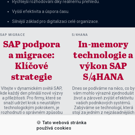
Rychlejší rozhodování díky reálnému přehledu.
Vyšší efektivita a úspora času.
Silnější základ pro digitalizaci celé organizace.
SAP MIGRACE
S/4HANA
SAP podpora
In-memory
a migrace:
technologie a
Klíčové
výkon SAP
strategie
S/4HANA
Vítejte v dynamickém světě SAP,
Dnes se podíváme na něco, co by
kde každý den přináší nové výzvy
vám mohlo výrazně zjednodušit
a příležitosti. Pro firmy, které se
život a zároveň zvýšit efektivitu
snaží udržet krok s neustálým
vašich podnikových systémů.
technologickým pokrokem, je
Zabýváme se technologií, která
rozhodnutí o správném způsobu
stojí za jedním z nejzásadnějších
podpory a migrace klíčové. V
pokroků v oblasti ERP systémů
dnešním příspěvku se podíváme
posledních let – in-memory
🍪 Tato webová stránka
na to, jak efektivně využívat
databází SAP HANA, která je
používá cookies
služby SAP podpory a navigovat
jádrem systému SAP S/4HANA.