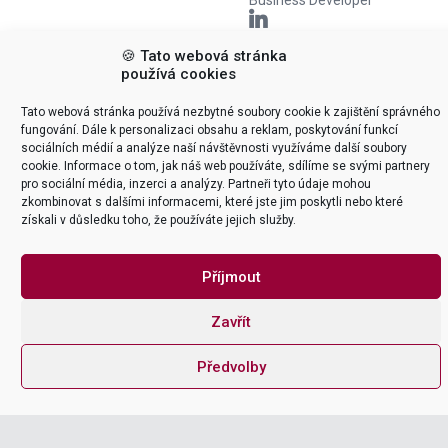
Business Developer

🍪 Tato webová stránka
používá cookies
SAP MIGRACE
S/4HANA
SAP podpora
In-memory
Tato webová stránka používá nezbytné soubory cookie k zajištění správného
fungování. Dále k personalizaci obsahu a reklam, poskytování funkcí
a migrace:
technologie a
sociálních médií a analýze naší návštěvnosti využíváme další soubory
cookie. Informace o tom, jak náš web používáte, sdílíme se svými partnery
Klíčové
výkon SAP
pro sociální média, inzerci a analýzy. Partneři tyto údaje mohou
zkombinovat s dalšími informacemi, které jste jim poskytli nebo které
strategie
S/4HANA
získali v důsledku toho, že používáte jejich služby.
Vítejte v dynamickém světě SAP,
Dnes se podíváme na něco, co by
kde každý den přináší nové výzvy
vám mohlo výrazně zjednodušit
Příjmout
a příležitosti. Pro firmy, které se
život a zároveň zvýšit efektivitu
snaží udržet krok s neustálým
vašich podnikových systémů.
Zavřít
technologickým pokrokem, je
Zabýváme se technologií, která
rozhodnutí o správném způsobu
stojí za jedním z nejzásadnějších
podpory a migrace klíčové. V
pokroků v oblasti ERP systémů
Předvolby
dnešním příspěvku se podíváme
posledních let – in-memory
na to, jak efektivně využívat
databází SAP HANA, která je
služby SAP podpory a navigovat
jádrem systému SAP S/4HANA.
procesem migrace…
Co je to in-memory…