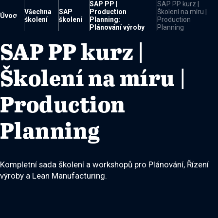
SAP PP |
SAP PP kurz |
Všechna
SAP
Production
Školení na míru |

Úvod
školení
školení
Planning:
Production
Plánování výroby
Planning
SAP PP kurz |
Školení na míru |
Production
Planning
Kompletní sada školení a workshopů pro Plánování, Řízení
výroby a Lean Manufacturing.