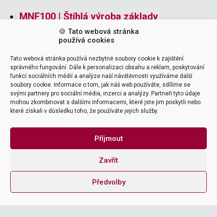
MNF100 | Štíhlá výroba základy
🍪 Tato webová stránka
MNF10 | Štíhlá logistika
používá cookies
MNF60 | Návrh a optimalizace štíhlého
Tato webová stránka používá nezbytné soubory cookie k zajištění
pracoviště
správného fungování. Dále k personalizaci obsahu a reklam, poskytování
funkcí sociálních médií a analýze naší návštěvnosti využíváme další
soubory cookie. Informace o tom, jak náš web používáte, sdílíme se
svými partnery pro sociální média, inzerci a analýzy. Partneři tyto údaje
mohou zkombinovat s dalšími informacemi, které jste jim poskytli nebo
které získali v důsledku toho, že používáte jejich služby.
Příjmout
Reference: školení modulu PP
Zavřít
Předvolby