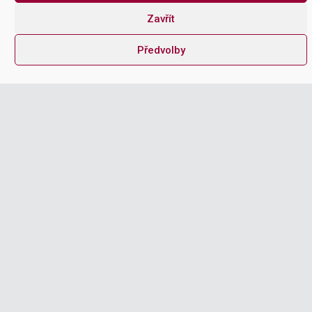
Zavřít
Předvolby

ZOBRAZIT KURZY
O – SCM150 | SCM
Reporting a analýza

ZOBRAZIT KURZY
O – SCM100 | Obchodní