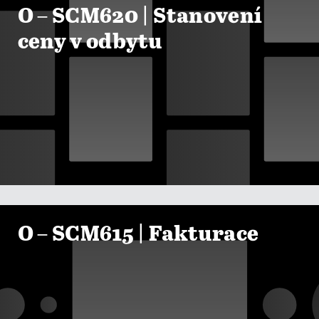
O – SCM620 | Stanovení
ceny v odbytu

ZOBRAZIT KURZY
O – SCM615 | Fakturace