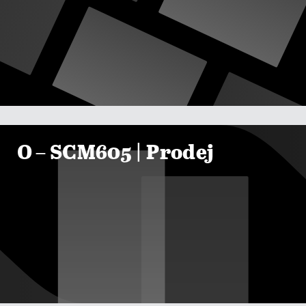

ZOBRAZIT KURZY
O – SCM605 | Prodej