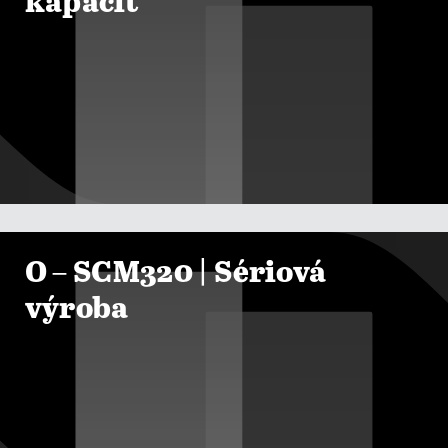
kapacit

ZOBRAZIT KURZY
O – SCM320 | Sériová
výroba