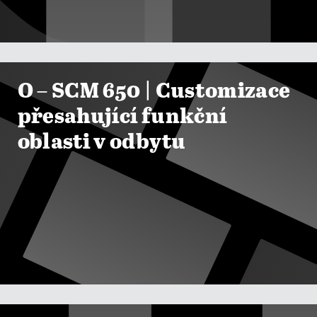

ZOBRAZIT KURZY
O – SCM 650 | Customizace
přesahující funkční
oblasti v odbytu

ZOBRAZIT KURZY