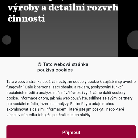
výroby a detailní rozvrh
činností
🍪 Tato webová stránka
používá cookies
Tato webová stránka používá nezbytné soubory cookie k zajištění správného
fungování. Dále k personalizaci obsahu a reklam, poskytování funkcí

ZOBRAZIT KURZY
sociálních médií a analýze naší návštěvnosti využíváme další soubory
cookie. Informace o tom, jak náš web používáte, sdílíme se svými partnery
O – SCM240 | Plánování
pro sociální média, inzerci a analýzy. Partneři tyto údaje mohou
zkombinovat s dalšími informacemi, které jste jim poskytli nebo které
výroby (ERP)
získali v důsledku toho, že používáte jejich služby.
Příjmout