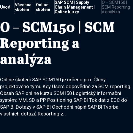
SAP SCM | Supply
O – SCM150 |
Všechna
Online
Úvod
Chain Management |
SCM Reporting

školení
školení
Online kurzy
a analýza
O – SCM150 | SCM
Reporting a
analýza
Online školení SAP SCM150 je určeno pro: Členy
projektového týmu Key Users odpovědné za SCM reporting
Obsah SAP online kurzu SCM150 Logistický informační
systém: MM, SD a PP Positioning SAP BI Tok dat z ECC do
SAP BI Dotazy v SAP BI Obchodní náplň SAP BI Tvorba
vlastních dotazů Reporting z…