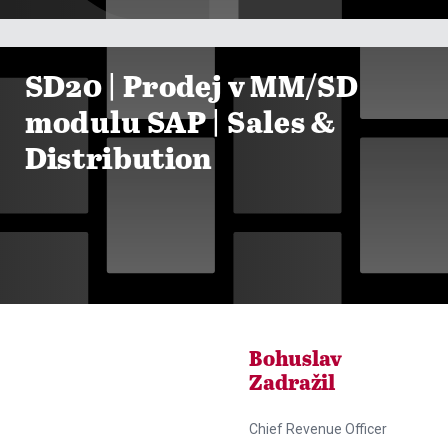

ZOBRAZIT KURZY
SD20 | Prodej v MM/SD
modulu SAP | Sales &
Distribution

ZOBRAZIT KURZY
Bohuslav
Zadražil
Chief Revenue Officer