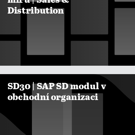
míru | Sales &
Distribution

ZOBRAZIT KURZY
SD30 | SAP SD modul v
obchodní organizaci