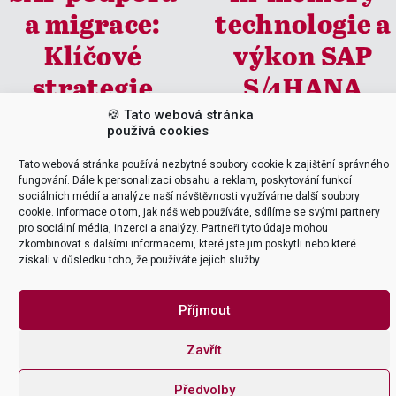
a migrace:
technologie a
Klíčové
výkon SAP
strategie
S/4HANA
🍪 Tato webová stránka
Vítejte v dynamickém světě SAP,
Dnes se podíváme na něco, co by
používá cookies
kde každý den přináší nové výzvy
vám mohlo výrazně zjednodušit
a příležitosti. Pro firmy, které se
život a zároveň zvýšit efektivitu
snaží udržet krok s neustálým
vašich podnikových systémů.
Tato webová stránka používá nezbytné soubory cookie k zajištění správného
technologickým pokrokem, je
Zabýváme se technologií, která
fungování. Dále k personalizaci obsahu a reklam, poskytování funkcí
rozhodnutí o správném způsobu
stojí za jedním z nejzásadnějších
sociálních médií a analýze naší návštěvnosti využíváme další soubory
podpory a migrace klíčové. V
pokroků v oblasti ERP systémů
cookie. Informace o tom, jak náš web používáte, sdílíme se svými partnery
dnešním příspěvku se podíváme
posledních let – in-memory
pro sociální média, inzerci a analýzy. Partneři tyto údaje mohou
na to, jak efektivně využívat
databází SAP HANA, která je
zkombinovat s dalšími informacemi, které jste jim poskytli nebo které
služby SAP podpory a navigovat
jádrem systému SAP S/4HANA.
získali v důsledku toho, že používáte jejich služby.
procesem migrace…
Co je to in-memory…
10. 10. 2025
17. 04. 2024
Příjmout
Zavřít
Předvolby