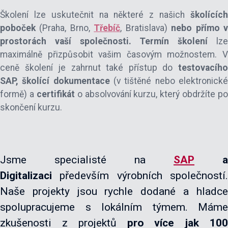
Školení lze uskutečnit na některé z našich
školících
poboček
(Praha, Brno,
Třebíč
, Bratislava)
nebo
přímo 
prostorách vaší společnosti
. Termín školení
lz
maximálně přizpůsobit vašim časovým možnostem. V
ceně školení je zahrnut také přístup do
testovacího
SAP,
školící
dokumentace
(v tištěné nebo elektronick
formě) a
certifikát
o absolvování kurzu, který obdržíte po
skončení kurzu.
Jsme specialisté na
SAP
a
Digitalizaci
především výrobních společností.
Naše projekty jsou rychle dodané a hladce
spolupracujeme s lokálním týmem. Máme
zkušenosti z projektů
pro více jak 100