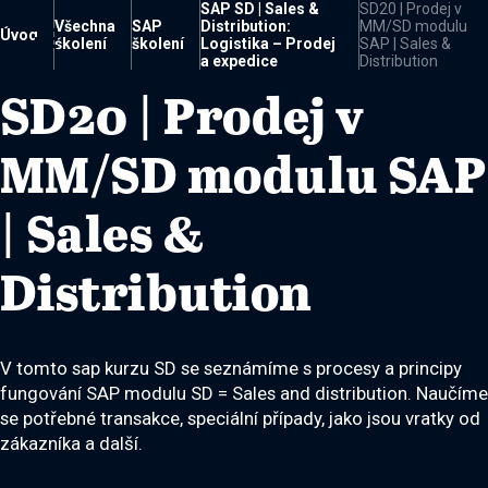
SAP SD | Sales &
SD20 | Prodej v
Všechna
SAP
Distribution:
MM/SD modulu

Úvod
školení
školení
Logistika – Prodej
SAP | Sales &
a expedice
Distribution
SD20 | Prodej v
MM/SD modulu SAP
| Sales &
Distribution
V tomto sap kurzu SD se seznámíme s procesy a principy
fungování SAP modulu SD = Sales and distribution. Naučíme
se potřebné transakce, speciální případy, jako jsou vratky od
zákazníka a další.