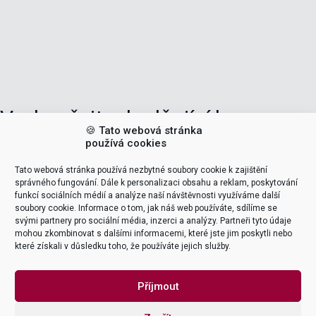
Vyzkoušejte doplňující kurzy:
🍪 Tato webová stránka
používá cookies
SD30 | SAP SD modul v obchodní organizaci
Tato webová stránka používá nezbytné soubory cookie k zajištění
SD10 | Základní SAP kurz SD
správného fungování. Dále k personalizaci obsahu a reklam, poskytování
funkcí sociálních médií a analýze naší návštěvnosti využíváme další
soubory cookie. Informace o tom, jak náš web používáte, sdílíme se
SAP SD kurz | Školení na míru
svými partnery pro sociální média, inzerci a analýzy. Partneři tyto údaje
mohou zkombinovat s dalšími informacemi, které jste jim poskytli nebo
které získali v důsledku toho, že používáte jejich služby.
Příjmout
POPTAT ŠKOLENÍ