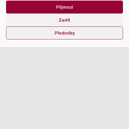
Příjmout
Zavřít
Předvolby
SAP OPTIMALIZACE PROCESŮ
SAP ŠKOLENÍ
DIGITALIZAČNÍ STRATEGIE
AUTOMATIZACE PROCESŮ
BUSINESS INTELLIGENCE A ANALÝZY
SAP SUPPORT
JINÉ
SOUHLASÍM S
PODMÍNKAMI PRO ZPRACOVÁNÍ OSOBNÍCH ÚDAJŮ
ODESLAT
MAKE IT EASY