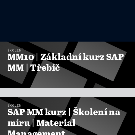
ŠKOLENÍ
MM10 | Základní kurz SAP
MM | Třebíč

ZOBRAZIT KURZY
ŠKOLENÍ
SAP MM kurz | Školení na
míru | Material
Management