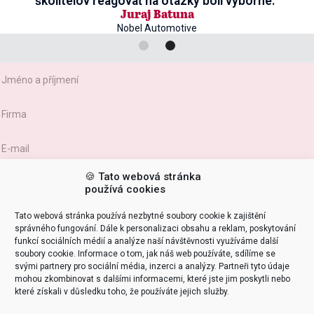
školitelov reagovať na otázky boli výborné.”
Juraj Batuna
Nobel Automotive
Slide 2 of 2.
🍪 Tato webová stránka
používá cookies
Tato webová stránka používá nezbytné soubory cookie k zajištění
správného fungování. Dále k personalizaci obsahu a reklam, poskytování
funkcí sociálních médií a analýze naší návštěvnosti využíváme další
soubory cookie. Informace o tom, jak náš web používáte, sdílíme se
svými partnery pro sociální média, inzerci a analýzy. Partneři tyto údaje
mohou zkombinovat s dalšími informacemi, které jste jim poskytli nebo
které získali v důsledku toho, že používáte jejich služby.