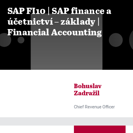

ZOBRAZIT KURZY
SAP FI10 | SAP finance a
účetnictví – základy |
Financial Accounting

ZOBRAZIT KURZY
Bohuslav
Zadražil
Chief Revenue Officer