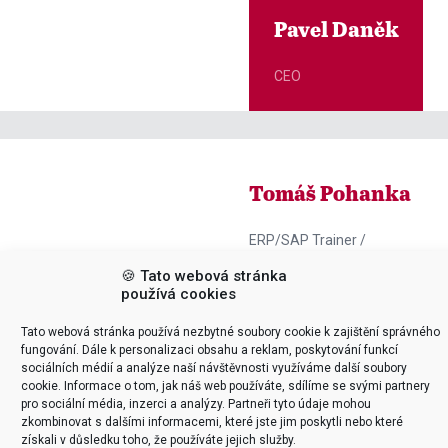
Pavel Daněk
CEO
Tomáš Pohanka
ERP/SAP Trainer /
Business Developer
🍪 Tato webová stránka

používá cookies
Tato webová stránka používá nezbytné soubory cookie k zajištění správného
SAP MIGRACE
S/4HANA
fungování. Dále k personalizaci obsahu a reklam, poskytování funkcí
SAP podpora
In-memory
sociálních médií a analýze naší návštěvnosti využíváme další soubory
cookie. Informace o tom, jak náš web používáte, sdílíme se svými partnery
a migrace:
technologie a
pro sociální média, inzerci a analýzy. Partneři tyto údaje mohou
zkombinovat s dalšími informacemi, které jste jim poskytli nebo které
Klíčové
výkon SAP
získali v důsledku toho, že používáte jejich služby.