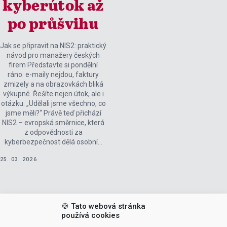
kyberútok až
po průšvihu
Jak se připravit na NIS2: praktický
návod pro manažery českých
firem Představte si pondělní
ráno: e-maily nejdou, faktury
zmizely a na obrazovkách bliká
výkupné. Řešíte nejen útok, ale i
otázku: „Udělali jsme všechno, co
jsme měli?“ Právě teď přichází
NIS2 – evropská směrnice, která
z odpovědnosti za
kyberbezpečnost dělá osobní…
25. 03. 2026
🍪 Tato webová stránka
používá cookies
MAKE IT EASY