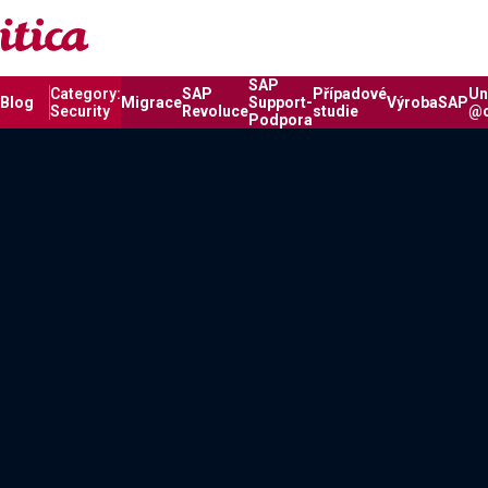
Úvod
Category:
Security
Category:
Security
SAP
Category:
SAP
Případové
Un
Blog
Migrace
Support-
Výroba
SAP
Security
Revoluce
studie
@
Podpora