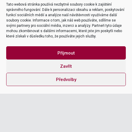
Tato webová stránka používá nezbytné soubory cookie k zajištění
správného fungování. Dále k personalizaci obsahu a reklam, poskytování
tel
funkcí sociálních médií a analýze naší návštěvnosti využíváme další
+420 226 218 298
soubory cookie. Informace o tom, jak náš web používáte, sdílíme se
svými partnery pro sociální média, inzerci a analýzy. Partneři tyto údaje
mohou zkombinovat s dalšími informacemi, které jste jim poskytli nebo
mailto
které získali v důsledku toho, že používáte jejich služby.
office@itica.cz
Subscribe
Příjmout

Zavřít
Explore
Company
Předvolby
Naše služby
Kariéra
Integrace
O firmě
Productoo
Certifikace & Ocenění
SAP
Team & Lokace
Digitalizace Energetiky
Školící pobočka Třebíč
Smart firma
Kontakt