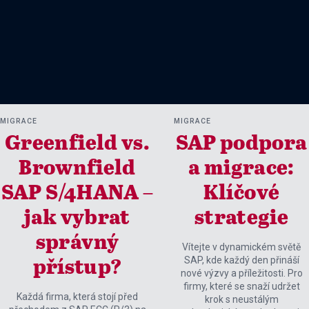
MIGRACE
MIGRACE
Greenfield vs.
SAP podpora
Brownfield
a migrace:
SAP S/4HANA –
Klíčové
jak vybrat
strategie
správný
Vítejte v dynamickém světě
SAP, kde každý den přináší
přístup?
nové výzvy a příležitosti. Pro
firmy, které se snaží udržet
Každá firma, která stojí před
krok s neustálým