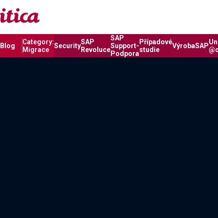
Úvod
Category:
Migrace
Category:
Migrace
SAP
Category:
SAP
Případové
Un
Blog
Security
Support-
Výroba
SAP
Migrace
Revoluce
studie
@
Podpora