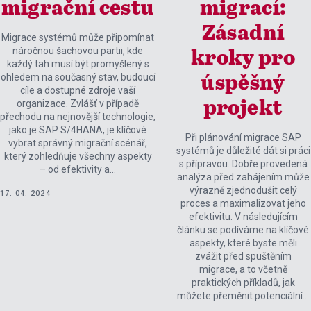
migrační cestu
migrací:
Zásadní
Migrace systémů může připomínat
náročnou šachovou partii, kde
kroky pro
každý tah musí být promyšlený s
ohledem na současný stav, budoucí
úspěšný
cíle a dostupné zdroje vaší
projekt
organizace. Zvlášť v případě
přechodu na nejnovější technologie,
jako je SAP S/4HANA, je klíčové
Při plánování migrace SAP
vybrat správný migrační scénář,
systémů je důležité dát si práci
který zohledňuje všechny aspekty
s přípravou. Dobře provedená
– od efektivity a…
analýza před zahájením může
výrazně zjednodušit celý
17. 04. 2024
proces a maximalizovat jeho
efektivitu. V následujícím
článku se podíváme na klíčové
aspekty, které byste měli
zvážit před spuštěním
migrace, a to včetně
praktických příkladů, jak
můžete přeměnit potenciální…