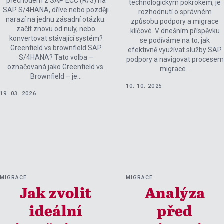
přechodem z SAP ECC (R/3) na
technologickým pokrokem, je
SAP S/4HANA, dříve nebo později
rozhodnutí o správném
narazí na jednu zásadní otázku:
způsobu podpory a migrace
začít znovu od nuly, nebo
klíčové. V dnešním příspěvku
konvertovat stávající systém?
se podíváme na to, jak
Greenfield vs brownfield SAP
efektivně využívat služby SAP
S/4HANA? Tato volba –
podpory a navigovat procesem
označovaná jako Greenfield vs.
migrace…
Brownfield – je…
10. 10. 2025
19. 03. 2026
MIGRACE
MIGRACE
Jak zvolit
Analýza
ideální
před