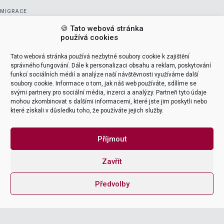
MIGRACE
Jak
🍪 Tato webová stránka
používá cookies
profesionálové
Tato webová stránka používá nezbytné soubory cookie k zajištění
přinášejí
správného fungování. Dále k personalizaci obsahu a reklam, poskytování
funkcí sociálních médií a analýze naší návštěvnosti využíváme další
peníze, úspěch
soubory cookie. Informace o tom, jak náš web používáte, sdílíme se
svými partnery pro sociální média, inzerci a analýzy. Partneři tyto údaje
a inovace
mohou zkombinovat s dalšími informacemi, které jste jim poskytli nebo
které získali v důsledku toho, že používáte jejich služby.
Překonání výzev při migraci na SAP
S/4HANA V dnešní době
Příjmout
dynamického digitálního vývoje
hraje modernizace firemních
systémů klíčovou roli v zajištění
Zavřít
konkurenceschopnosti podniků.
Jedním z nejvýznamnějších kroků v
Předvolby
této cestě je migrace na SAP
S/4HANA, platformu, která slibuje
nejen výkonnostní zlepšení, ale i
zjednodušení procesů a přístup k