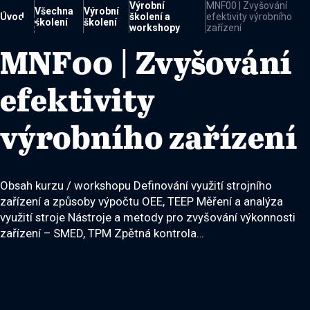
Výrobní
MNF00 | Zvyšování
Všechna
Výrobní
Úvod
školení a
efektivity výrobního

školení
školení
workshopy
zařízení
MNF00 | Zvyšování
efektivity
výrobního zařízení
Obsah kurzu / workshopu Definování využití strojního
zařízení a způsoby výpočtu OEE, TEEP Měření a analýza
využití stroje Nástroje a metody pro zvyšování výkonnosti
zařízení – SMED, TPM Zpětná kontrola…