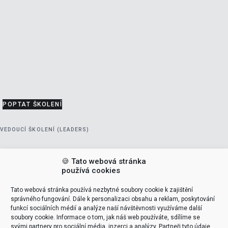
POPTAT ŠKOLENÍ
VEDOUCÍ ŠKOLENÍ (LEADERS)
Tomáš Pohanka
🍪 Tato webová stránka
používá cookies
support & delivery
Tato webová stránka používá nezbytné soubory cookie k zajištění

správného fungování. Dále k personalizaci obsahu a reklam, poskytování
funkcí sociálních médií a analýze naší návštěvnosti využíváme další
NAME
soubory cookie. Informace o tom, jak náš web používáte, sdílíme se
svými partnery pro sociální média, inzerci a analýzy. Partneři tyto údaje