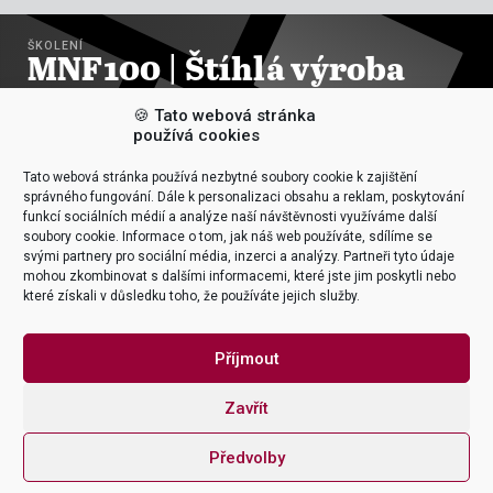

ZOBRAZIT KURZY
ŠKOLENÍ
MNF100 | Štíhlá výroba
základy
🍪 Tato webová stránka
používá cookies
Tato webová stránka používá nezbytné soubory cookie k zajištění
MAKE IT EASY
správného fungování. Dále k personalizaci obsahu a reklam, poskytování
funkcí sociálních médií a analýze naší návštěvnosti využíváme další

ZOBRAZIT KURZY
soubory cookie. Informace o tom, jak náš web používáte, sdílíme se
tel
svými partnery pro sociální média, inzerci a analýzy. Partneři tyto údaje
+420 226 218 298
mohou zkombinovat s dalšími informacemi, které jste jim poskytli nebo
které získali v důsledku toho, že používáte jejich služby.
mailto
office@itica.cz
Příjmout
Subscribe
Zavřít

Předvolby