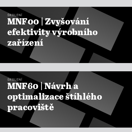

ZOBRAZIT KURZY
ŠKOLENÍ
MNF00 | Zvyšování
efektivity výrobního
zařízení

ZOBRAZIT KURZY
ŠKOLENÍ
MNF60 | Návrh a
optimalizace štíhlého
pracoviště