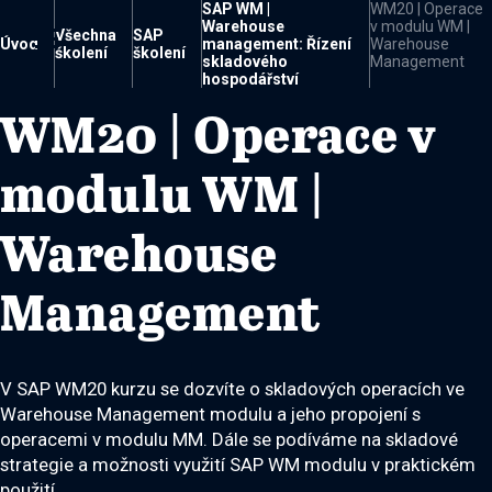
SAP WM |
WM20 | Operace
Warehouse
v modulu WM |

Všechna
SAP
Úvod
management: Řízení
Warehouse
školení
školení
skladového
Management
hospodářství
WM20 | Operace v
modulu WM |
Warehouse
Management
V SAP WM20 kurzu se dozvíte o skladových operacích ve
Warehouse Management modulu a jeho propojení s
operacemi v modulu MM. Dále se podíváme na skladové
strategie a možnosti využití SAP WM modulu v praktickém
použití.