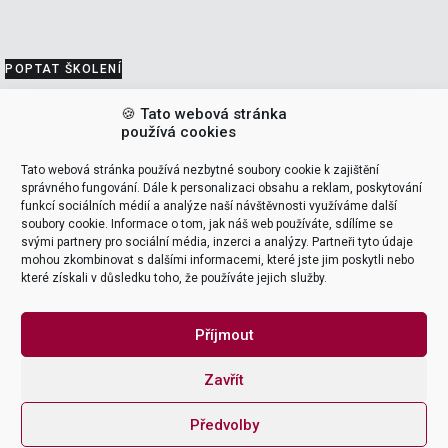
POPTAT ŠKOLENÍ
🍪 Tato webová stránka
VEDOUCÍ ŠKOLENÍ (LEADERS)
používá cookies
Tato webová stránka používá nezbytné soubory cookie k zajištění
Tomáš Pohanka
správného fungování. Dále k personalizaci obsahu a reklam, poskytování
funkcí sociálních médií a analýze naší návštěvnosti využíváme další
soubory cookie. Informace o tom, jak náš web používáte, sdílíme se
support & delivery

svými partnery pro sociální média, inzerci a analýzy. Partneři tyto údaje
mohou zkombinovat s dalšími informacemi, které jste jim poskytli nebo
které získali v důsledku toho, že používáte jejich služby.
NAME
Příjmout
Zavřít
EMAIL ADDRESS
Předvolby