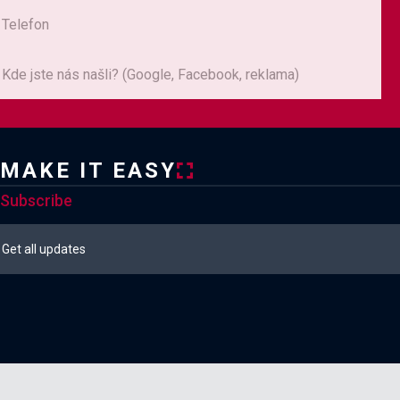
MAKE IT EASY
Subscribe



