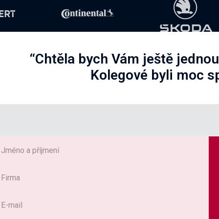

ZOBRAZIT KURZY
“Chtěla bych Vám ještě jednou
Kolegové byli moc sp
Slide 2 of 2.