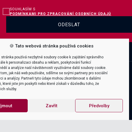
SOUHLASÍM S
PODMÍNKAMI PRO ZPRACOVÁNÍ OSOBNÍCH ÚDAJŮ
ODESLAT
🍪 Tato webová stránka používá cookies
mailto
 298
office@itica.cz
 stránka používá nezbytné soubory cookie k zajištění správného
ále k personalizaci obsahu a reklam, poskytování funkcí
Company
édií a analýze naší návštěvnosti využíváme další soubory cookie.
tom, jak náš web používáte, sdílíme se svými partnery pro sociální
Kariéra
ci a analýzy. Partneři tyto údaje mohou zkombinovat s dalšími
 které jste jim poskytli nebo které získali v důsledku toho, že
O firmě
jich služby.
Certifikace & Ocenění
Team & Lokace
íjmout
Zavřít
Předvolby
ky
Školící pobočka Třebíč
Kontakt
s.r.o. All rights reserved | Design by Majak | Code by Symphony.