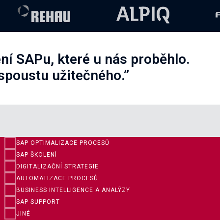
ní SAPu, které u nás proběhlo.
 spoustu užitečného.”
SAP OPTIMALIZACE PROCESŮ
SAP ŠKOLENÍ
DIGITALIZAČNÍ STRATEGIE
AUTOMATIZACE PROCESŮ
BUSINESS INTELLIGENCE A ANALÝZY
SAP SUPPORT
JINÉ