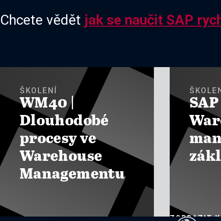
Chcete vědět
jak se naučit SAP rych
ŠKOLENÍ
ŠKOLE
WM40 |
SAP
Dlouhodobé
War
procesy ve
man
Warehouse
zák
Managementu
ZOBRAZIT 