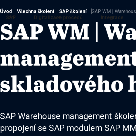
Úvod
Všechna školení
SAP školení
SAP WM | Warehouse
SAP
Digitalizace procesů
Integrace
SAP WM | W
management:
skladového 
SAP Warehouse management školení
propojení se SAP modulem SAP MM