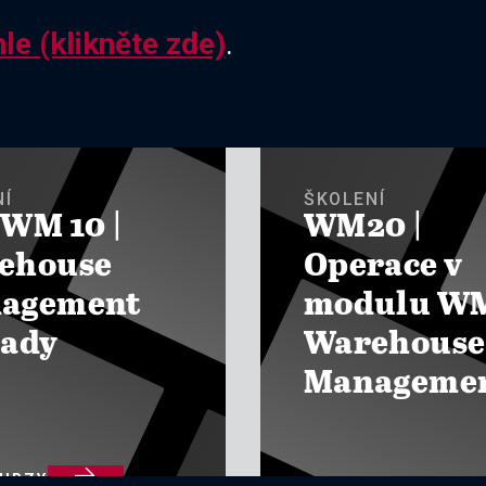
le (klikněte zde)
.
NÍ
ŠKOLENÍ
 WM 10 |
WM20 |
ehouse
Operace v
agement
modulu WM
lady
Warehouse
Manageme

KURZY