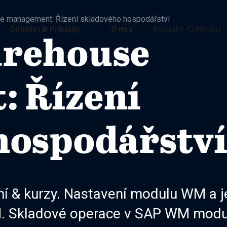
 management: Řízení skladového hospodářství
Odvětví & Příklady
O nás
Kontakt
Hledat

arehouse
 Řízení
hospodářstv
 & kurzy. Nastavení modulu WM a j
. Skladové operace v SAP WM modu