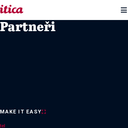

Partneři
MAKE IT EASY
tel