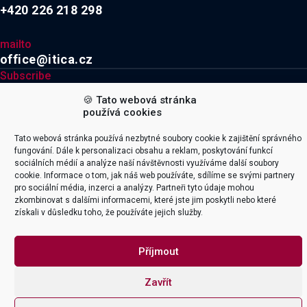
+420 226 218 298
mailto
office@itica.cz
Subscribe
🍪 Tato webová stránka

používá cookies
Tato webová stránka používá nezbytné soubory cookie k zajištění správného
Explore
Company
fungování. Dále k personalizaci obsahu a reklam, poskytování funkcí
sociálních médií a analýze naší návštěvnosti využíváme další soubory
Naše služby
Kariéra
cookie. Informace o tom, jak náš web používáte, sdílíme se svými partnery
Integrace
O firmě
pro sociální média, inzerci a analýzy. Partneři tyto údaje mohou
zkombinovat s dalšími informacemi, které jste jim poskytli nebo které
Productoo
Certifikace & Ocenění
získali v důsledku toho, že používáte jejich služby.
SAP
Team & Lokace
Digitalizace Energetiky
Školící pobočka Třebíč
Příjmout
Smart firma
Kontakt
Zavřít




© 2026 ITICA s.r.o. All rights reserved | Design by Majak | Code by