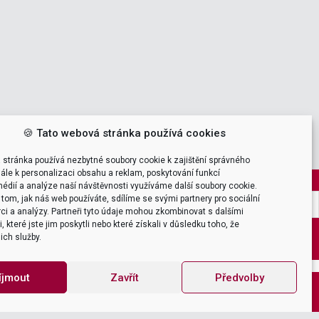
🍪 Tato webová stránka používá cookies
 stránka používá nezbytné soubory cookie k zajištění správného
ále k personalizaci obsahu a reklam, poskytování funkcí
édií a analýze naší návštěvnosti využíváme další soubory cookie.
tom, jak náš web používáte, sdílíme se svými partnery pro sociální
ci a analýzy. Partneři tyto údaje mohou zkombinovat s dalšími
 které jste jim poskytli nebo které získali v důsledku toho, že
jich služby.
SUBMIT
íjmout
Zavřít
Předvolby