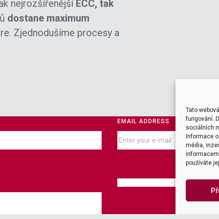
Jak nejrozšířenější
ECC, tak
ků
dostane maximum
are. Zjednodušíme procesy a
Tato webová
fungování. D
EMAIL ADDRESS
sociálních m
Informace o 
média, inzer
informacemi,
používáte je
Př