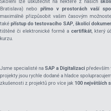
Školení lze uskutečnit na některé z našich
škol
Bratislava) nebo
přímo v prostorách vaší spol
maximálně přizpůsobit vašim časovým možnostem
také
přístup do testovacího SAP
,
školící dokume
tištěné či elektronické formě a
certifikát
, který 
kurzu.
Jsme specialisté na
SAP a Digitalizaci
především v
projekty jsou rychle dodané a hladce spolupracuj
zkušenosti z projektů pro více jak
100 největších 