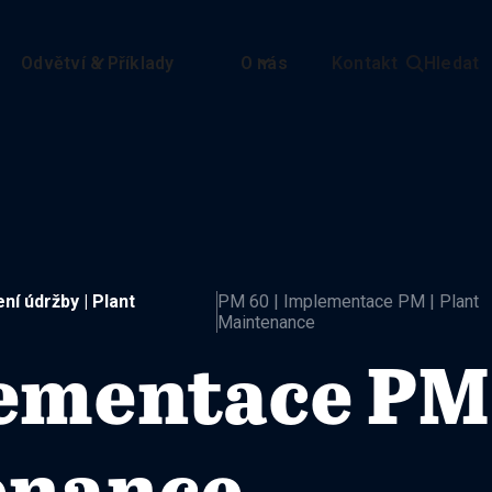
Odvětví & Příklady
O nás
Kontakt
Hledat

ní údržby | Plant
PM 60 | Implementace PM | Plant
Maintenance
ementace PM 