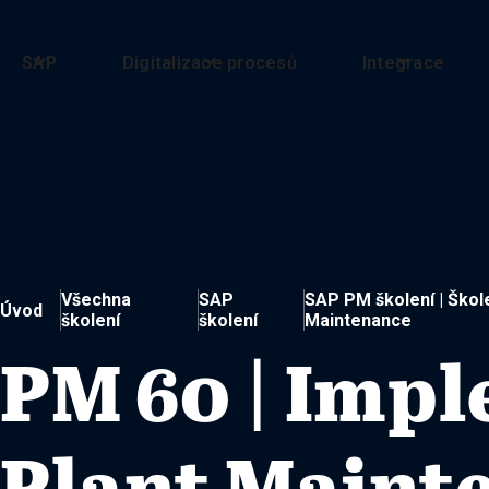
SAP
Digitalizace procesů
Integrace
Všechna
SAP
SAP PM školení | Škole
Úvod
školení
školení
Maintenance
PM 60 | Impl