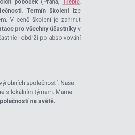
ících poboček
(Praha,
Třebíč
,
ečnosti
.
Termín školení
lze
. V ceně školení je zahrnut
ntace pro všechny účastníky
v
účastníci obdrží po absolvování
ýrobních společností. Naše
eme s lokálním týmem. Máme
společností na světě.