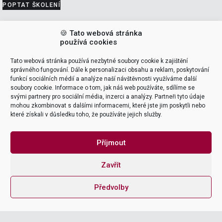
POPTAT ŠKOLENÍ
VEDOUCÍ ŠKOLENÍ (LEADERS)
🍪 Tato webová stránka
používá cookies
Tomáš Pohanka
Tato webová stránka používá nezbytné soubory cookie k zajištění
správného fungování. Dále k personalizaci obsahu a reklam, poskytování
funkcí sociálních médií a analýze naší návštěvnosti využíváme další
support & delivery
soubory cookie. Informace o tom, jak náš web používáte, sdílíme se

svými partnery pro sociální média, inzerci a analýzy. Partneři tyto údaje
mohou zkombinovat s dalšími informacemi, které jste jim poskytli nebo
které získali v důsledku toho, že používáte jejich služby.
NAME
Příjmout
Zavřít
EMAIL ADDRESS
Předvolby
MESSAGE