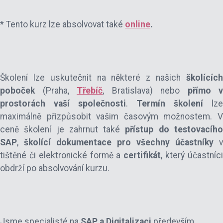
* Tento kurz lze absolvovat také
online
.
Školení lze uskutečnit na některé z našich
školícíc
poboček
(Praha,
Třebíč
, Bratislava) nebo
přímo v
prostorách vaší společnosti
.
Termín školení
lze
maximálně přizpůsobit vašim časovým možnostem. V
ceně školení je zahrnut také
přístup do testovacíh
SAP
,
školící dokumentace pro všechny účastníky
v
tištěné či elektronické formě a
certifikát
, který účastníc
obdrží po absolvování kurzu.
Jsme specialisté na
SAP a Digitalizaci
především