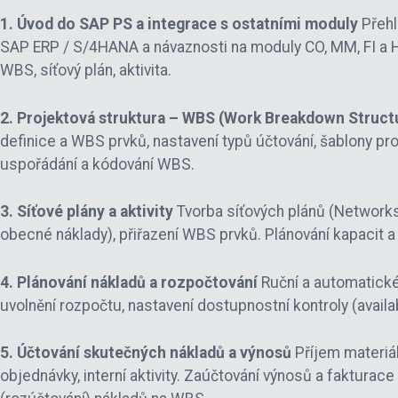
1. Úvod do SAP PS a integrace s ostatními moduly
Přehl
SAP ERP / S/4HANA a návaznosti na moduly CO, MM, FI a HR
WBS, síťový plán, aktivita.
2. Projektová struktura – WBS (Work Breakdown Struct
definice a WBS prvků, nastavení typů účtování, šablony pr
uspořádání a kódování WBS.
3. Síťové plány a aktivity
Tvorba síťových plánů (Networks), 
obecné náklady), přiřazení WBS prvků. Plánování kapacit a
4. Plánování nákladů a rozpočtování
Ruční a automatické 
uvolnění rozpočtu, nastavení dostupnostní kontroly (availab
5. Účtování skutečných nákladů a výnosů
Příjem materiál
objednávky, interní aktivity. Zaúčtování výnosů a fakturac