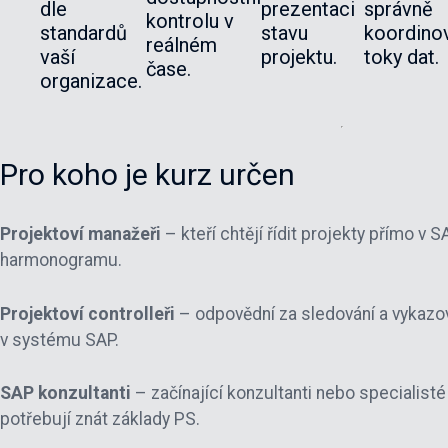
dle
prezentaci
správně
kontrolu v
standardů
stavu
koordino
reálném
vaší
projektu.
toky dat.
čase.
organizace.
Pro koho je kurz určen
Projektoví manažeři
– kteří chtějí řídit projekty přímo v 
harmonogramu.
Projektoví controlleři
– odpovědní za sledování a vykazo
v systému SAP.
SAP konzultanti
– začínající konzultanti nebo specialisté 
potřebují znát základy PS.