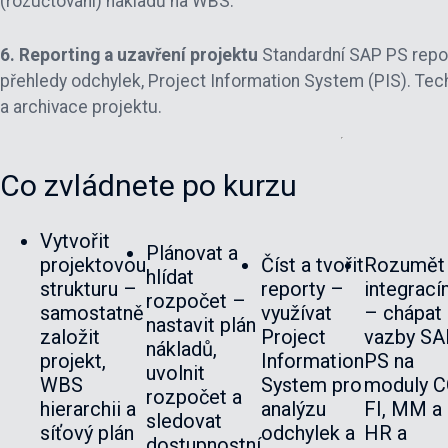
(rozúčtování) nákladů na WBS.
6. Reporting a uzavření projektu
Standardní SAP PS report
přehledy odchylek, Project Information System (PIS). Tec
a archivace projektu.
Co zvládnete po kurzu
Vytvořit
Plánovat a
projektovou
Číst a tvořit
Rozumět
hlídat
strukturu –
reporty –
integrac
rozpočet –
samostatně
využívat
– chápat
nastavit plán
založit
Project
vazby SA
nákladů,
projekt,
Information
PS na
uvolnit
WBS
System pro
moduly C
rozpočet a
hierarchii a
analýzu
FI, MM a
sledovat
síťový plán
odchylek a
HR a
dostupnostní