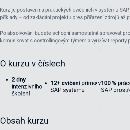
Kurz je postaven na praktických cvičeních v systému SAP. 
příklady – od zakládání projektu přes přiřazení zdrojů až 
Po absolvování budete schopni samostatně spravovat proj
komunikovat s controllingovým týmem a využívat reporty 
O kurzu v číslech
2 dny
12+ cvičení
přímo v
100 %
prác
intenzivního
SAP systému
SAP prostř
školení
Obsah kurzu