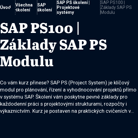
SAP PS školení |
SAP PS100 |
Všechna
SAP
Úvod
Projektové
Základy SAP PS

školení
školení
systémy
Modulu
SAP PS100 |
Základy SAP PS
Modulu
Co vám kurz přinese? SAP PS (Project System) je klíčový
modul pro plánování, řízení a vyhodnocování projektů přímo
v systému SAP. Školení vám poskytne pevné základy pro
každodenní práci s projektovými strukturami, rozpočty i
výkaznictvím. Kurz je postaven na praktických cvičeních v…