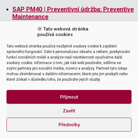
SAP PM40 | Preventivní údržba: Preventive
Maintenance
SAP PM15 | Úvod do modulu údržby
🍪 Tato webová stránka
používá cookies
SAP PM10 | Údržba v SAP – základní kurz
Tato webová stránka používá nezbytné soubory cookie k zajištění
správného fungování. Dále k personalizaci obsahu a reklam, poskytování
funkcí sociálních médií a analýze naší návštěvnosti využíváme další
soubory cookie. Informace o tom, jak náš web používáte, sdílíme se
svými partnery pro sociální média, inzerci a analýzy. Partneři tyto údaje
mohou zkombinovat s dalšími informacemi, které jste jim poskytli nebo
které získali v důsledku toho, že používáte jejich služby.
POPTAT ŠKOLENÍ
Příjmout
VEDOUCÍ ŠKOLENÍ (LEADERS)
Zavřít
Tomáš Pohanka
Předvolby
support & delivery