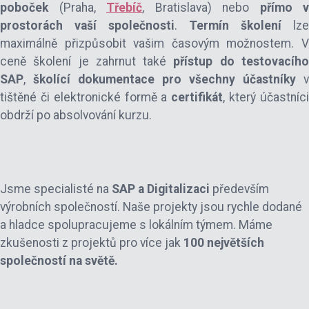
poboček
(Praha,
Třebíč
, Bratislava) nebo
přímo v
prostorách vaší společnosti
.
Termín školení
lze
maximálně přizpůsobit vašim časovým možnostem. V
ceně školení je zahrnut také
přístup do testovacíh
SAP
,
školící dokumentace pro všechny účastníky
v
tištěné či elektronické formě a
certifikát
, který účastníc
obdrží po absolvování kurzu.
Jsme specialisté na
SAP a Digitalizaci
především
výrobních společností. Naše projekty jsou rychle dodané
a hladce spolupracujeme s lokálním týmem. Máme
zkušenosti z projektů pro více jak
100 největších
společností na světě.