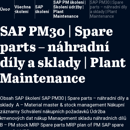
SAP PM školení |
SAP PM30 | Spare
Všechna
SAP
Školení údržby |
parts – náhradní díly

Úvod
školení
školení
Plant
a sklady | Plant
Maintenance
Maintenance
SAP PM30 | Spare
parts – náhradní
díly a sklady | Plant
Maintenance
Obsah SAP školení SAP PM30 | Spare parts – náhradní díly a
sklady A – Material master & stock management Nákupní
záznamy Schválení nákupních požadavků Údržba
kmenových dat nákup Management skladu náhradních dílů
B – PM stock MRP Spare parts MRP plan of PM SAP spare