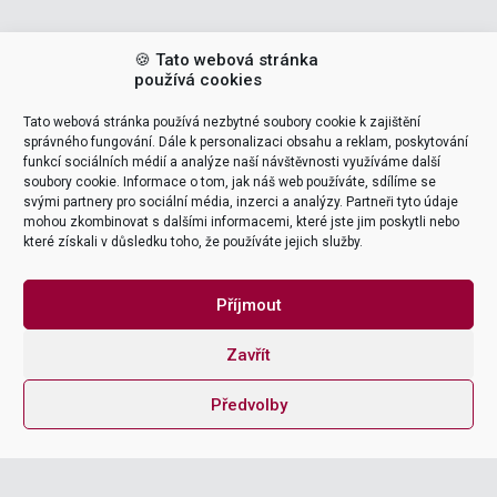
🍪 Tato webová stránka
používá cookies
Tato webová stránka používá nezbytné soubory cookie k zajištění
POPTAT ŠKOLENÍ
správného fungování. Dále k personalizaci obsahu a reklam, poskytování
funkcí sociálních médií a analýze naší návštěvnosti využíváme další
soubory cookie. Informace o tom, jak náš web používáte, sdílíme se
VEDOUCÍ ŠKOLENÍ (LEADERS)
svými partnery pro sociální média, inzerci a analýzy. Partneři tyto údaje
mohou zkombinovat s dalšími informacemi, které jste jim poskytli nebo
které získali v důsledku toho, že používáte jejich služby.
Tomáš Pohanka
support & delivery
Příjmout

Zavřít
NAME
Předvolby
EMAIL ADDRESS