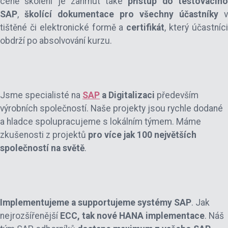
ceně školení je zahrnut také
přístup do testovacíh
SAP
,
školící dokumentace pro všechny účastníky
v
tištěné či elektronické formě a
certifikát
, který účastníc
obdrží po absolvování kurzu.
Jsme specialisté na
SAP
a Digitalizaci
především
výrobních společností. Naše projekty jsou rychle dodané
a hladce spolupracujeme s lokálním týmem. Máme
zkušenosti z projektů
pro více jak 100 největších
společností na světě
.
Implementujeme a supportujeme systémy SAP
. Jak
nejrozšířenější
ECC, tak nové HANA implementace
. Náš