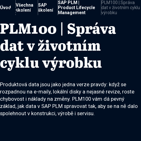
SAP PLM |
PLM100 | Správa
Všechna
SAP
Úvod
Product Lifecycle
dat v životním cyklu

školení
školení
Management
výrobku
PLM100 | Správa
dat v životním
cyklu výrobku
Produktová data jsou jako jedna verze pravdy: když se
rozpadnou na e-maily, lokální disky a nejasné revize, roste
chybovost i náklady na změny. PLM100 vám dá pevný
základ, jak data v SAP PLM spravovat tak, aby se na ně dalo
spolehnout v konstrukci, výrobě i servisu.