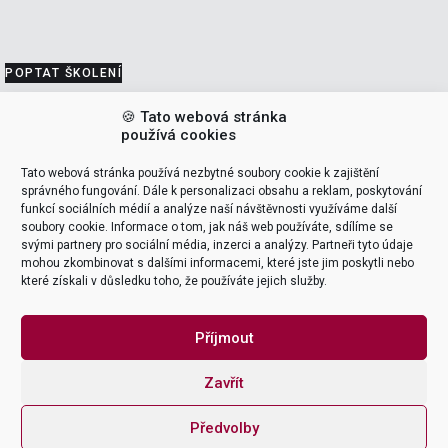
POPTAT ŠKOLENÍ
🍪 Tato webová stránka
VEDOUCÍ ŠKOLENÍ (LEADERS)
používá cookies
Tato webová stránka používá nezbytné soubory cookie k zajištění
Tomáš Pohanka
správného fungování. Dále k personalizaci obsahu a reklam, poskytování
funkcí sociálních médií a analýze naší návštěvnosti využíváme další
soubory cookie. Informace o tom, jak náš web používáte, sdílíme se
support & delivery
svými partnery pro sociální média, inzerci a analýzy. Partneři tyto údaje

mohou zkombinovat s dalšími informacemi, které jste jim poskytli nebo
které získali v důsledku toho, že používáte jejich služby.
NAME
Příjmout
Zavřít
EMAIL ADDRESS
Předvolby