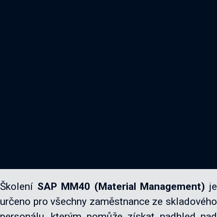
Školení
SAP MM40 (Material Management)
j
určeno pro všechny zaměstnance ze skladového
personálu, kterým pomůže získat nadhled nad