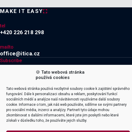
MAKE IT EASY
tel
+420 226 218 298
mailto
office@itica.cz
Subscribe
🍪 Tato webová stránka

používá cookies
Tato webová stránka používá nezbytné soubory cookie k zajištění správného
Explore
Company
fungování. Dále k personalizaci obsahu a reklam, poskytování funkcí
sociálních médií a analýze naší návštěvnosti využíváme další soubory
Naše služby
Kariéra
cookie. Informace o tom, jak náš web používáte, sdílíme se svými partnery
Integrace
O firmě
pro sociální média, inzerci a analýzy. Partneři tyto údaje mohou
zkombinovat s dalšími informacemi, které jste jim poskytli nebo které
Productoo
Certifikace & Ocenění
získali v důsledku toho, že používáte jejich služby.
SAP
Team & Lokace