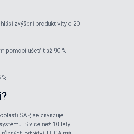
 hlásí zvýšení produktivity o 20
 pomoci ušetřit až 90 %
 %.
i?
 oblasti SAP, se zavazuje
ystému. S více než 10 lety
z různých odvětví, ITICA má