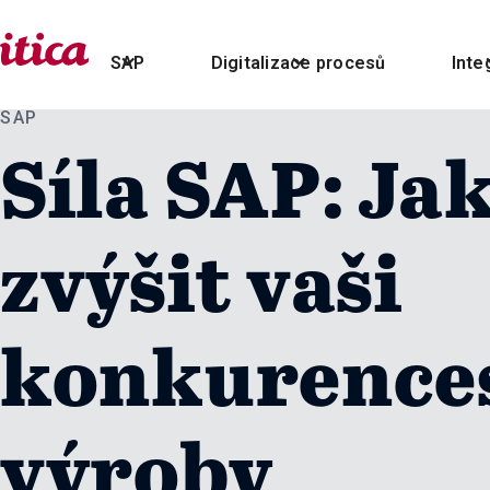
SAP
Digitalizace procesů
Inte
SAP
Síla SAP: J
zvýšit vaši
konkurence
výroby