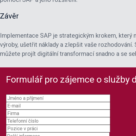
Závěr
Implementace SAP je strategickým krokem, který mů
výroby, ušetřit náklady a zlepšit vaše rozhodování.
můžete projít digitální transformací snadno a se se
Formulář pro zájemce o služby d