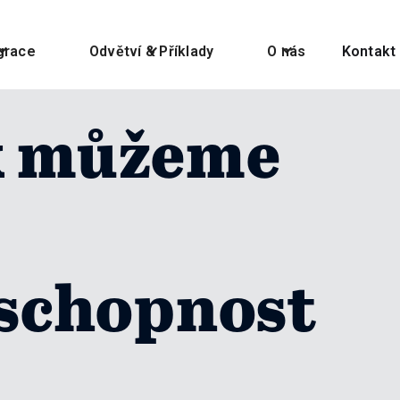
grace
Odvětví & Příklady
O nás
Kontakt
ak můžeme
schopnost