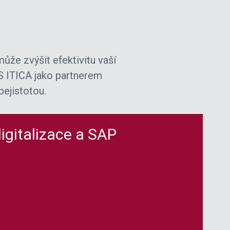
že zvýšit efektivitu vaší
 S ITICA jako partnerem
bejistotou.
igitalizace a SAP