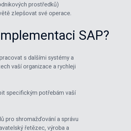
podnikových prostředků)
ětě zlepšovat své operace.
t implementaci SAP?
racovat s dalšími systémy a
ech vaší organizace a rychleji
obit specifickým potřebám vaší
ů pro shromažďování a správu
davatelský řetězec, výroba a