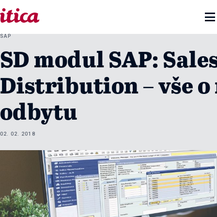

SAP
SD modul SAP: Sale
Distribution – vše 
odbytu
02. 02. 2018