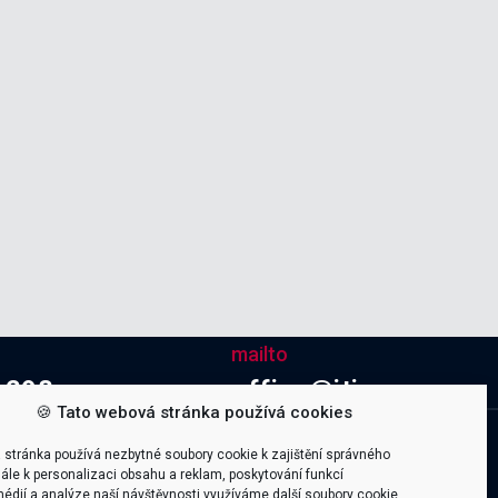
mailto
 298
office@itica.cz
🍪 Tato webová stránka používá cookies
Company
 stránka používá nezbytné soubory cookie k zajištění správného
Kariéra
ále k personalizaci obsahu a reklam, poskytování funkcí
édií a analýze naší návštěvnosti využíváme další soubory cookie.