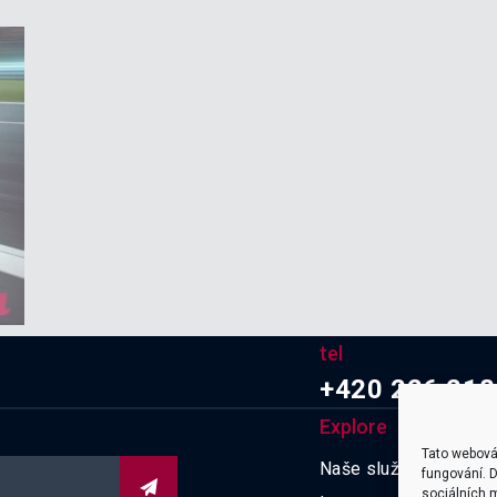
tel
+420 226 218
Explore
Tato webová
Naše služby
fungování. D

sociálních m