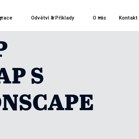
grace
Odvětví & Příklady
O nás
Kontakt
P
SAP S
DNSCAPE