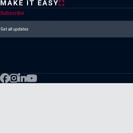
MAKE IT EASY
Subscribe



