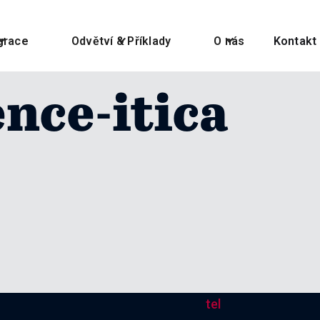
grace
Odvětví & Příklady
O nás
Kontakt
nce-itica
tel