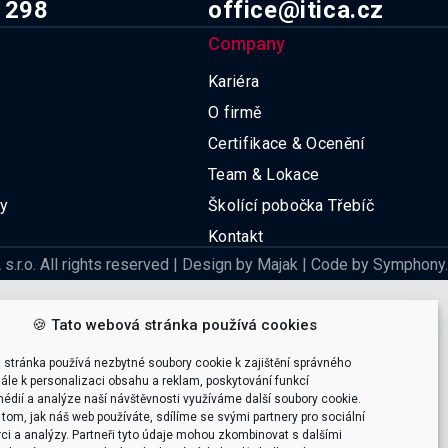
 298
office@itica.cz
Company
Kariéra
O firmě
Certifikace & Ocenění
Team & Lokace
ky
Školící pobočka Třebíč
Kontakt
s.r.o. All rights reserved | Design by Majak | Code by Symphony.
🍪 Tato webová stránka používá cookies
 stránka používá nezbytné soubory cookie k zajištění správného
ále k personalizaci obsahu a reklam, poskytování funkcí
édií a analýze naší návštěvnosti využíváme další soubory cookie.
tom, jak náš web používáte, sdílíme se svými partnery pro sociální
ci a analýzy. Partneři tyto údaje mohou zkombinovat s dalšími