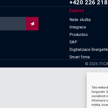
+420 226 218
Explore
Naše služby

Integrace
Productoo
SAP
Digitalizace Energeti
Smart firma
© 2026 ITICA 
Tato webová
fungování. D
sociálních m
Informace o 
média, inzer