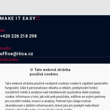
MAKE IT EASY
tel
+420 226 218 298
mailto
office@itica.cz
Subscribe
🍪 Tato webová stránka

používá cookies
Tato webová stránka používá nezbytné soubory cookie k zajištění správného
Explore
Company
fungování. Dále k personalizaci obsahu a reklam, poskytování funkcí
sociálních médií a analýze naší návštěvnosti využíváme další soubory
Naše služby
Kariéra
cookie. Informace o tom, jak náš web používáte, sdílíme se svými partnery
Integrace
O firmě
pro sociální média, inzerci a analýzy. Partneři tyto údaje mohou
zkombinovat s dalšími informacemi, které jste jim poskytli nebo které
Productoo
Certifikace & Ocenění