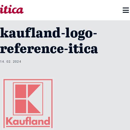

kaufland-logo-
reference-itica
14. 02. 2024