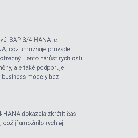
ová. SAP S/4 HANA je
NA, což umožňuje provádět
otřebný. Tento nárůst rychlosti
měny, ale také podporuje
i business modely bez
4 HANA dokázala zkrátit čas
což jí umožnilo rychleji