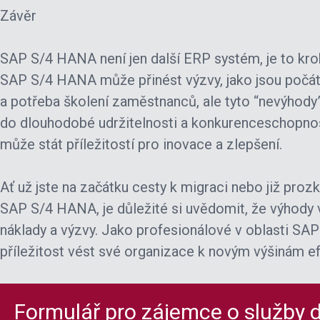
Závěr
SAP S/4 HANA není jen další ERP systém, je to kr
SAP S/4 HANA může přinést výzvy, jako jsou počát
a potřeba školení zaměstnanců, ale tyto “nevýhody
do dlouhodobé udržitelnosti a konkurenceschopnost
může stát příležitostí pro inovace a zlepšení.
Ať už jste na začátku cesty k migraci nebo již pr
SAP S/4 HANA, je důležité si uvědomit, že výhody 
náklady a výzvy. Jako profesionálové v oblasti SA
příležitost vést své organizace k novým výšinám efe
Formulář pro zájemce o služby d