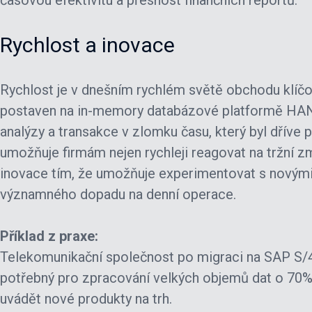
časovou efektivitu a přesnost finančních reportů.
Rychlost a inovace
Rychlost je v dnešním rychlém světě obchodu klíč
postaven na in-memory databázové platformě HA
analýzy a transakce v zlomku času, který byl dříve p
umožňuje firmám nejen rychleji reagovat na tržní z
inovace tím, že umožňuje experimentovat s novým
významného dopadu na denní operace.
Příklad z praxe:
Telekomunikační společnost po migraci na SAP S/
potřebný pro zpracování velkých objemů dat o 70%, 
uvádět nové produkty na trh.