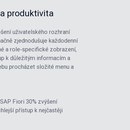
 a produktivita
šení uživatelského rozhraní
 značně zjednodušuje každodenní
né a role-specifické zobrazení,
stup k důležitým informacím a
řebu procházet složité menu a
SAP Fiori 30% zvýšení
lejší přístup k nejčastěji