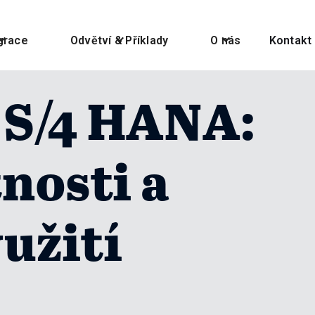
grace
Odvětví & Příklady
O nás
Kontakt
 S/4 HANA:
tnosti a
užití