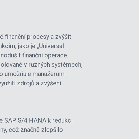
finanční procesy a zvýšit
kcím, jako je „Universal
dnodušit finanční operace.
 izolované v různých systémech,
. To umožňuje manažerům
yužití zdrojů a zvýšení
ce SAP S/4 HANA k redukci
ny, což značně zlepšilo