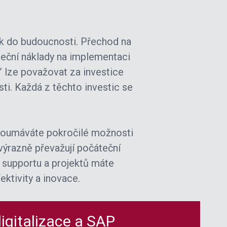
ok do budoucnosti. Přechod na
eční náklady na implementaci
” lze považovat za investice
i. Každá z těchto investic se
ozkoumáváte pokročilé možnosti
výrazně převažují počáteční
P supportu a projektů máte
ktivity a inovace.
igitalizace a SAP