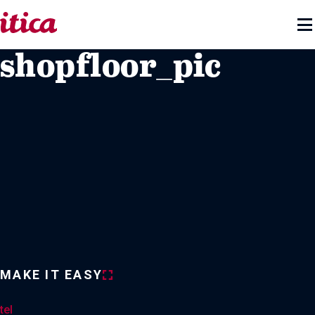

shopfloor_pic
MAKE IT EASY
tel