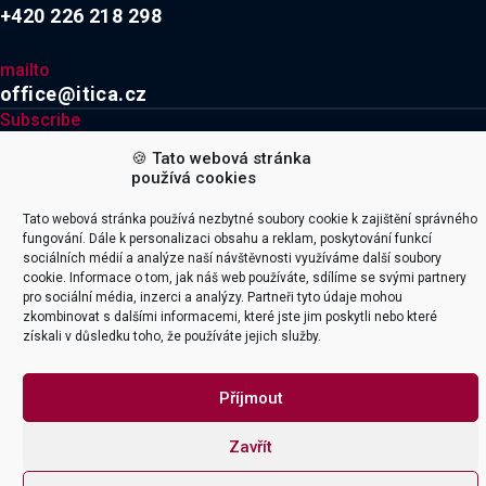
+420 226 218 298
mailto
office@itica.cz
Subscribe
🍪 Tato webová stránka

používá cookies
Tato webová stránka používá nezbytné soubory cookie k zajištění správného
Explore
Company
fungování. Dále k personalizaci obsahu a reklam, poskytování funkcí
sociálních médií a analýze naší návštěvnosti využíváme další soubory
Naše služby
Kariéra
cookie. Informace o tom, jak náš web používáte, sdílíme se svými partnery
Integrace
O firmě
pro sociální média, inzerci a analýzy. Partneři tyto údaje mohou
zkombinovat s dalšími informacemi, které jste jim poskytli nebo které
Productoo
Certifikace & Ocenění
získali v důsledku toho, že používáte jejich služby.
SAP
Team & Lokace
Digitalizace Energetiky
Školící pobočka Třebíč
Příjmout
Smart firma
Kontakt
Zavřít




© 2026 ITICA s.r.o. All rights reserved | Design by Majak | Code by