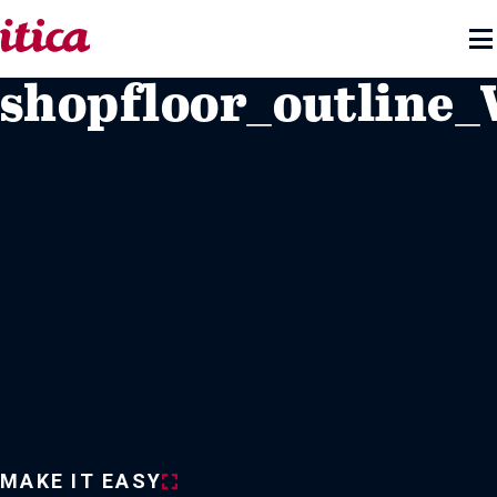

shopfloor_outline
MAKE IT EASY