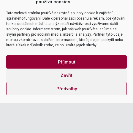
používá cookies
Tato webová stránka používá nezbytné soubory cookie k zajištění
správného fungování. Dále k personalizaci obsahu a reklam, poskytování
funkcí sociálních médií a analýze naší návštěvnosti využíváme další
NAŠI SPECIALISTÉ
soubory cookie. Informace o tom, jak náš web používáte, sdílíme se
svými partnery pro sociální média, inzerci a analýzy. Partneři tyto údaje

ZOBRAZIT KURZY
Naši leadeři
y
mohou zkombinovat s dalšími informacemi, které jste jim poskytli nebo
které získali v důsledku toho, že používáte jejich služby.
Příjmout
Zavřít
Bohuslav
Zadražil
Předvolby
customer insight
