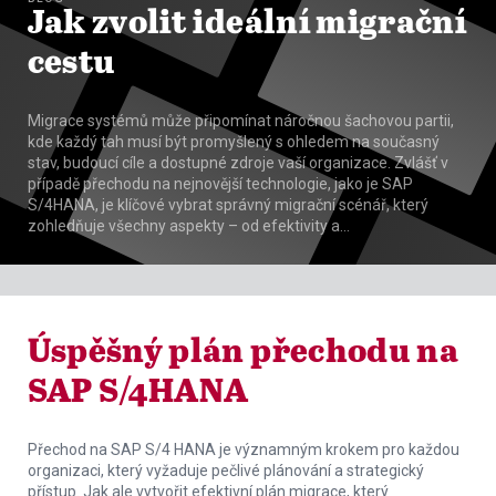
Jak zvolit ideální migrační
cestu
Migrace systémů může připomínat náročnou šachovou partii,
kde každý tah musí být promyšlený s ohledem na současný
stav, budoucí cíle a dostupné zdroje vaší organizace. Zvlášť v
případě přechodu na nejnovější technologie, jako je SAP
S/4HANA, je klíčové vybrat správný migrační scénář, který
zohledňuje všechny aspekty – od efektivity a…
BLOG
Úspěšný plán přechodu na
SAP S/4HANA
Přechod na SAP S/4 HANA je významným krokem pro každou
organizaci, který vyžaduje pečlivé plánování a strategický
přístup. Jak ale vytvořit efektivní plán migrace, který