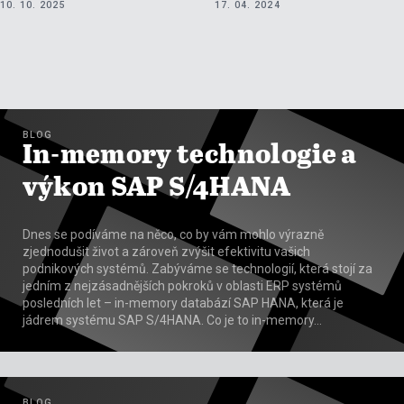
10. 10. 2025
17. 04. 2024
BLOG
In-memory technologie a
výkon SAP S/4HANA
Dnes se podíváme na něco, co by vám mohlo výrazně
zjednodušit život a zároveň zvýšit efektivitu vašich
podnikových systémů. Zabýváme se technologií, která stojí za
jedním z nejzásadnějších pokroků v oblasti ERP systémů
posledních let – in-memory databází SAP HANA, která je
jádrem systému SAP S/4HANA. Co je to in-memory…
BLOG