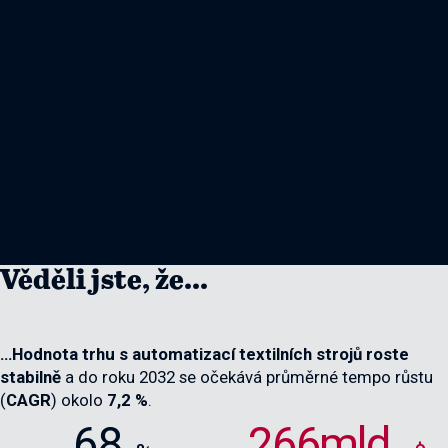
Věděli jste, že...
…Hodnota trhu s automatizací textilních strojů roste
stabilně
a do roku 2032 se očekává průměrné tempo růstu
(
CAGR
) okolo
7,2 %
.
68
266mld.