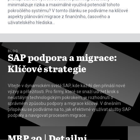
minimalizuje rizika a maximálně využívá potenciál tohoto
pokročilého systému? V tomto článku se podíváme na klíčové
aspekty plánování migrace z finančního, časového a
uživatelského hlediska…
BLOG
SAP podpora a migrace:
Klíčové strategie
Vítejte v dynamickém světě SAP, kde každý den přináší nové
výzvy a příležitosti. Pro firmy, které se snaží udržet krok s
neustálým technologickým pokrokem, je rozhodnutí o
správném způsobu podpory a migrace klíčové. V dnešním
příspěvku se podíváme na to, jak efektivně využívat služby SAP
podpory a navigovat procesem migrace…
MRP 30 | Detailní