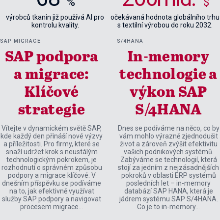
%
$
výrobců tkanin již používá AI pro
očekávaná hodnota globálního trhu
kontrolu kvality.
s textilní výrobou do roku 2032.
SAP MIGRACE
S/4HANA
SAP podpora
In-memory
a migrace:
technologie a
Klíčové
výkon SAP
strategie
S/4HANA
Vítejte v dynamickém světě SAP,
Dnes se podíváme na něco, co by
kde každý den přináší nové výzvy
vám mohlo výrazně zjednodušit
a příležitosti. Pro firmy, které se
život a zároveň zvýšit efektivitu
snaží udržet krok s neustálým
vašich podnikových systémů.
technologickým pokrokem, je
Zabýváme se technologií, která
rozhodnutí o správném způsobu
stojí za jedním z nejzásadnějších
podpory a migrace klíčové. V
pokroků v oblasti ERP systémů
dnešním příspěvku se podíváme
posledních let – in-memory
na to, jak efektivně využívat
databází SAP HANA, která je
služby SAP podpory a navigovat
jádrem systému SAP S/4HANA.
procesem migrace…
Co je to in-memory…