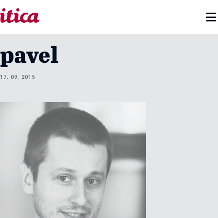

pavel
17. 09. 2015