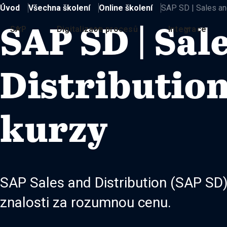
Úvod
Všechna školení
Online školení
SAP SD | Sales and
SAP SD | Sal
SAP
Digitalizace procesů
Integrace
Distribution
kurzy
SAP Sales and Distribution (SAP SD) 
znalosti za rozumnou cenu.