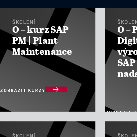
ŠKOLENÍ
ŠKOLE
O – kurz SAP
O – 
PM | Plant
Digi
Maintenance
výr
SAP 
nad

ZOBRAZIT KURZY
ZOBRAZIT 
ŠKOLENÍ
ŠKOLE