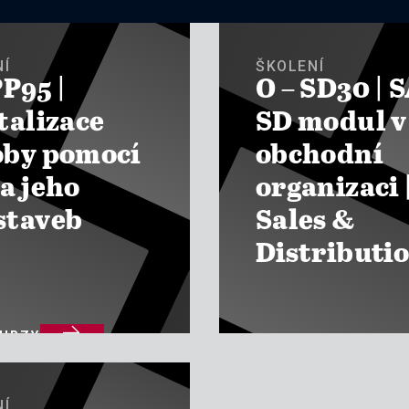
NÍ
ŠKOLENÍ
PP95 |
O – SD30 | 
talizace
SD modul v
oby pomocí
obchodní
a jeho
organizaci 
staveb
Sales &
Distributi

KURZY

ZOBRAZIT KURZY
NÍ