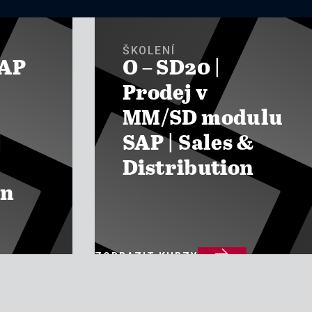
ŠKOLENÍ
SAP
O – SD20 |
Prodej v
MM/SD modulu
|
SAP | Sales &
Distribution
on

ZOBRAZIT KURZY