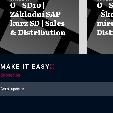
O – SD10 |
O – 
Základní SAP
| Šk
kurz SD | Sales
míru
& Distribution
Dist

ZOBRAZIT KURZY
ZOBRAZIT 
MAKE IT EASY
Subscribe