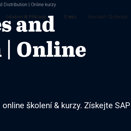
 Distribution | Online kurzy
es and
Odvětví & Příklady
O nás
Kontakt
Hledat

 | Online
online školení & kurzy. Získejte SAP