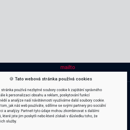
mailto
 298
office@itica.cz
🍪 Tato webová stránka používá cookies
Company
 stránka používá nezbytné soubory cookie k zajištění správného
ále k personalizaci obsahu a reklam, poskytování funkcí
Kariéra
édií a analýze naší návštěvnosti využíváme další soubory cookie.
tom, jak náš web používáte, sdílíme se svými partnery pro sociální
O firmě
ci a analýzy. Partneři tyto údaje mohou zkombinovat s dalšími
Certifikace & Ocenění
 které jste jim poskytli nebo které získali v důsledku toho, že
jich služby.
Team & Lokace