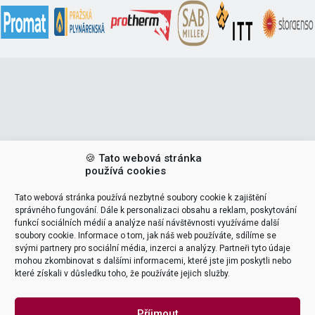
POPTAT ŠKOLENÍ
🍪 Tato webová stránka
používá cookies
VEDOUCÍ ŠKOLENÍ (LEADERS)
Tato webová stránka používá nezbytné soubory cookie k zajištění
správného fungování. Dále k personalizaci obsahu a reklam, poskytování
Tomáš Pohanka
funkcí sociálních médií a analýze naší návštěvnosti využíváme další
soubory cookie. Informace o tom, jak náš web používáte, sdílíme se
svými partnery pro sociální média, inzerci a analýzy. Partneři tyto údaje
support & delivery
mohou zkombinovat s dalšími informacemi, které jste jim poskytli nebo

které získali v důsledku toho, že používáte jejich služby.
NAME
Příjmout