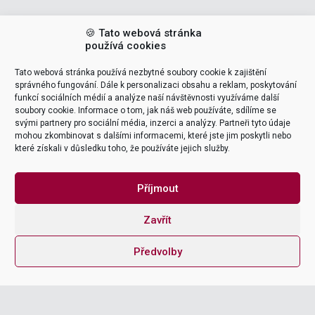
🍪 Tato webová stránka
používá cookies
Tato webová stránka používá nezbytné soubory cookie k zajištění
POPTAT ŠKOLENÍ
správného fungování. Dále k personalizaci obsahu a reklam, poskytování
funkcí sociálních médií a analýze naší návštěvnosti využíváme další
VEDOUCÍ ŠKOLENÍ (LEADERS)
soubory cookie. Informace o tom, jak náš web používáte, sdílíme se
svými partnery pro sociální média, inzerci a analýzy. Partneři tyto údaje
mohou zkombinovat s dalšími informacemi, které jste jim poskytli nebo
které získali v důsledku toho, že používáte jejich služby.
Tomáš Pohanka
support & delivery
Příjmout

Zavřít
NAME
Předvolby
EMAIL ADDRESS