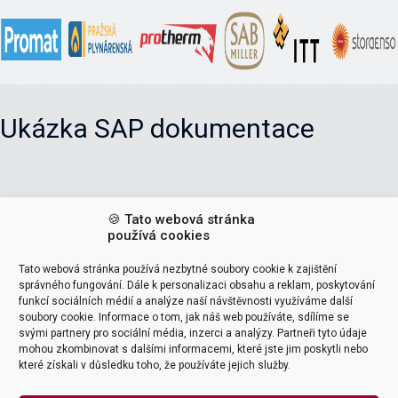
Ukázka SAP dokumentace
POPTAT ŠKOLENÍ
🍪 Tato webová stránka
používá cookies
VEDOUCÍ ŠKOLENÍ (LEADERS)
Tato webová stránka používá nezbytné soubory cookie k zajištění
správného fungování. Dále k personalizaci obsahu a reklam, poskytování
funkcí sociálních médií a analýze naší návštěvnosti využíváme další
Tomáš Pohanka
soubory cookie. Informace o tom, jak náš web používáte, sdílíme se
svými partnery pro sociální média, inzerci a analýzy. Partneři tyto údaje
mohou zkombinovat s dalšími informacemi, které jste jim poskytli nebo
support & delivery
které získali v důsledku toho, že používáte jejich služby.
