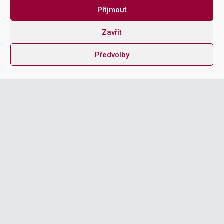
NAME
Příjmout
Zavřít
Předvolby
EMAIL ADDRESS
MESSAGE