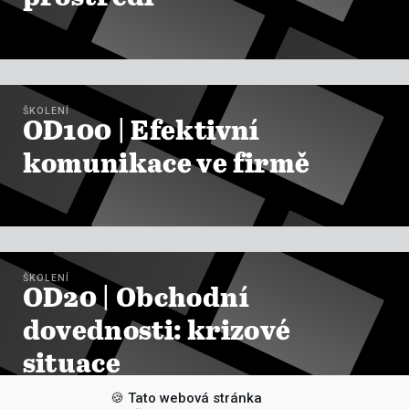

ZOBRAZIT KURZY
ŠKOLENÍ
OD100 | Efektivní
komunikace ve firmě

ZOBRAZIT KURZY
ŠKOLENÍ
OD20 | Obchodní
dovednosti: krizové
situace
🍪 Tato webová stránka