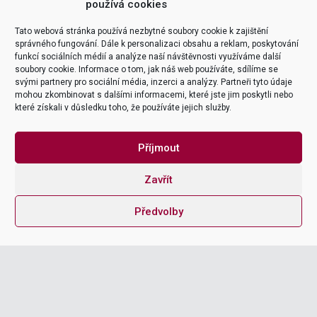
používá cookies
MAKE IT EASY
Tato webová stránka používá nezbytné soubory cookie k zajištění

ZOBRAZIT KURZY
správného fungování. Dále k personalizaci obsahu a reklam, poskytování
tel
funkcí sociálních médií a analýze naší návštěvnosti využíváme další
soubory cookie. Informace o tom, jak náš web používáte, sdílíme se
+420 226 218 298
svými partnery pro sociální média, inzerci a analýzy. Partneři tyto údaje
mohou zkombinovat s dalšími informacemi, které jste jim poskytli nebo
mailto
které získali v důsledku toho, že používáte jejich služby.
office@itica.cz
Subscribe
Příjmout

Zavřít
Předvolby
Explore
Company
Naše služby
Kariéra
Integrace
O firmě
Productoo
Certifikace & Ocenění
SAP
Team & Lokace
Digitalizace Energetiky
Školící pobočka Třebíč