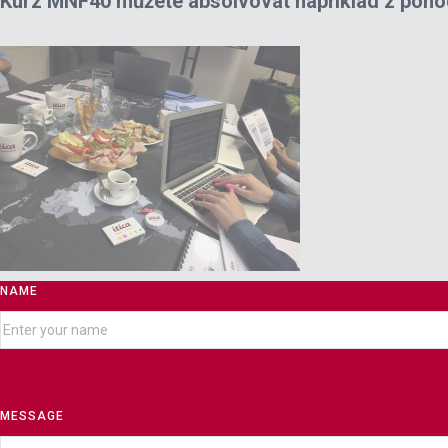
Kurz MNF40 můžete absolvovat například z pohod
NAME
MESSAGE