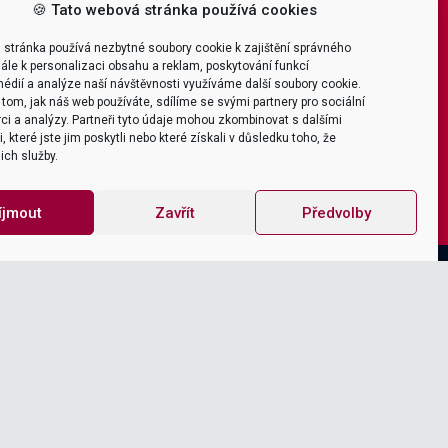
🍪 Tato webová stránka používá cookies
 stránka používá nezbytné soubory cookie k zajištění správného
ále k personalizaci obsahu a reklam, poskytování funkcí
édií a analýze naší návštěvnosti využíváme další soubory cookie.
tom, jak náš web používáte, sdílíme se svými partnery pro sociální
ci a analýzy. Partneři tyto údaje mohou zkombinovat s dalšími
 které jste jim poskytli nebo které získali v důsledku toho, že
jich služby.
íjmout
Zavřít
Předvolby
mailto
 298
office@itica.cz
Company
Kariéra
O firmě
Certifikace & Ocenění