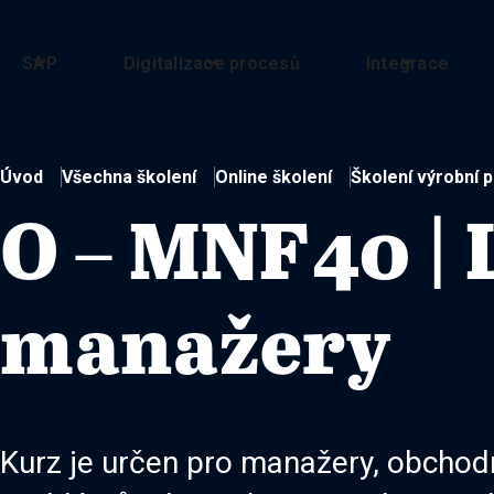
SAP
Digitalizace procesů
Integrace
Úvod
Všechna školení
Online školení
Školení výrobní 
O – MNF40 | 
manažery
Kurz je určen pro manažery, obchodn