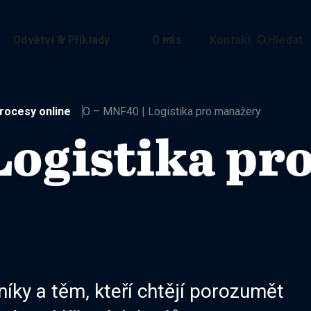
Odvětví & Příklady
O nás
Kontakt
Hledat

procesy online
O – MNF40 | Logistika pro manažery
Logistika pr
íky a těm, kteří chtějí porozumět