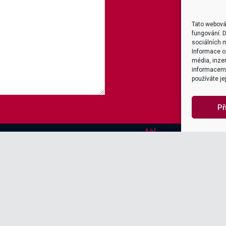
Tato webová
fungování. D
sociálních m
Informace o 
média, inzer
informacemi,
používáte je
Př
tel
+420 226 218
Explore
Naše služby

Integrace
Productoo