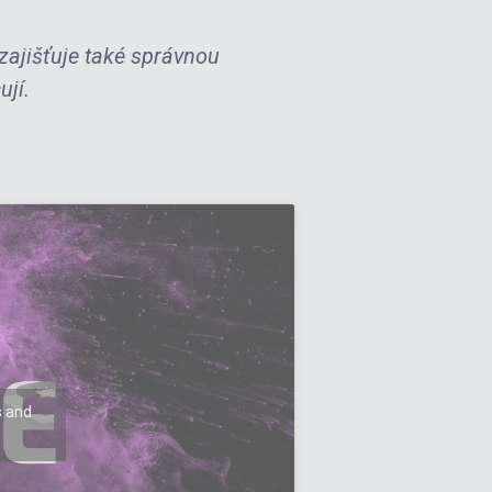
 zajišťuje také správnou
ují.
s and