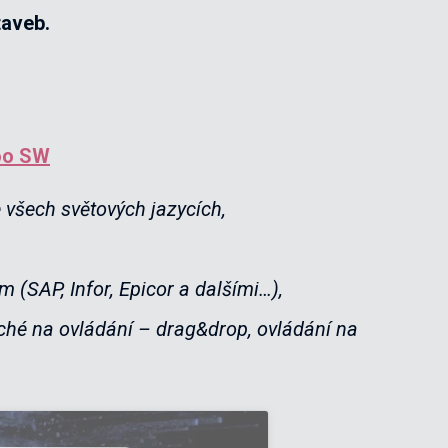
taveb.
too SW
e všech světových jazycích,
 (SAP, Infor, Epicor a dalšími…),
duché na ovládání –
drag&drop, ovládání na