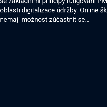
se základními principy fungování PM 
oblasti digitalizace údržby. Online š
nemají možnost zúčastnit se…