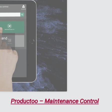
s and
Productoo – Maintenance Control