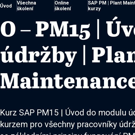
Všechna
Online
SAP PM | Plant Main
Úvod
školení
školení
kurzy
O – PM15 | Ú
údržby | Pla
Maintenanc
Kurz SAP PM15 | Úvod do modulu úd
kurzem pro všechny pracovníky údr