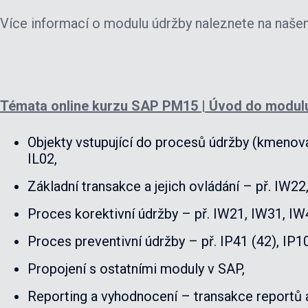
Více informací o modulu údržby naleznete na naš
Témata online kurzu SAP PM15 | Úvod do modul
Objekty vstupující do procesů údržby (kmenová
IL02,
Základní transakce a jejich ovládání – př. IW22
Proces korektivní údržby – př. IW21, IW31, IW
Proces preventivní údržby – př. IP41 (42), IP10
Propojení s ostatními moduly v SAP,
Reporting a vyhodnocení – transakce reportů a