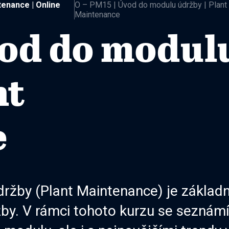
tenance | Online
O – PM15 | Úvod do modulu údržby | Plant
Maintenance
vod do modul
nt
e
ržby (Plant Maintenance) je základ
žby. V rámci tohoto kurzu se sezná