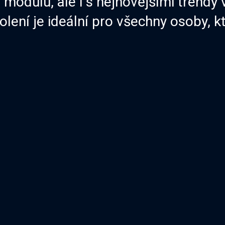
modulu, ale i s nejnovějšími trendy 
kolení je ideální pro všechny osoby, k