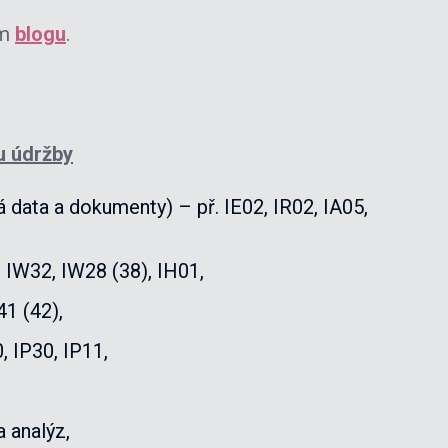
em
blogu
.
u údržby
 data a dokumenty) – př. IE02, IR02, IA05,
, IW32, IW28 (38), IH01,
41 (42),
, IP30, IP11,
 analýz,