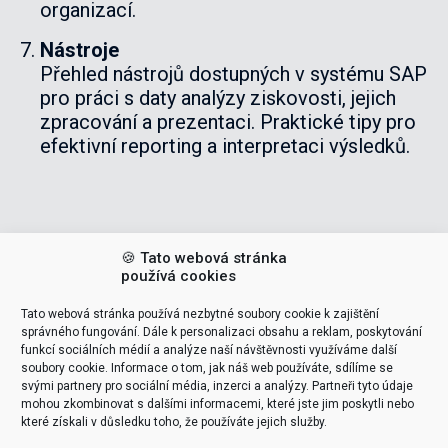
organizací.
Nástroje
Přehled nástrojů dostupných v systému SAP
pro práci s daty analýzy ziskovosti, jejich
zpracování a prezentaci. Praktické tipy pro
efektivní reporting a interpretaci výsledků.
POPTAT ŠKOLENÍ
🍪 Tato webová stránka
používá cookies
VEDOUCÍ ŠKOLENÍ (LEADERS)
Tato webová stránka používá nezbytné soubory cookie k zajištění
správného fungování. Dále k personalizaci obsahu a reklam, poskytování
funkcí sociálních médií a analýze naší návštěvnosti využíváme další
Tomáš Pohanka
soubory cookie. Informace o tom, jak náš web používáte, sdílíme se
svými partnery pro sociální média, inzerci a analýzy. Partneři tyto údaje
mohou zkombinovat s dalšími informacemi, které jste jim poskytli nebo
support & delivery
které získali v důsledku toho, že používáte jejich služby.
