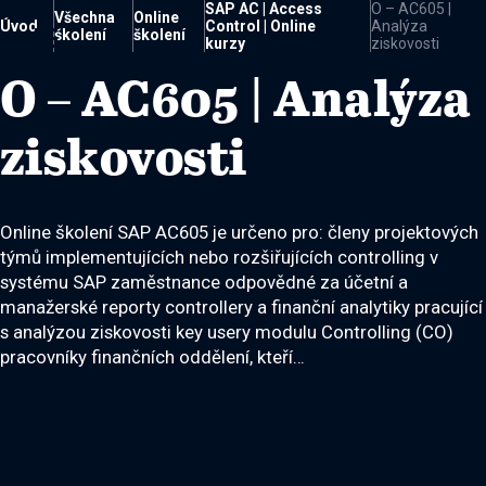
SAP AC | Access
O – AC605 |
Všechna
Online
Úvod
Control | Online
Analýza

školení
školení
kurzy
ziskovosti
O – AC605 | Analýza
ziskovosti
Online školení SAP AC605 je určeno pro: členy projektových
týmů implementujících nebo rozšiřujících controlling v
systému SAP zaměstnance odpovědné za účetní a
manažerské reporty controllery a finanční analytiky pracující
s analýzou ziskovosti key usery modulu Controlling (CO)
pracovníky finančních oddělení, kteří…