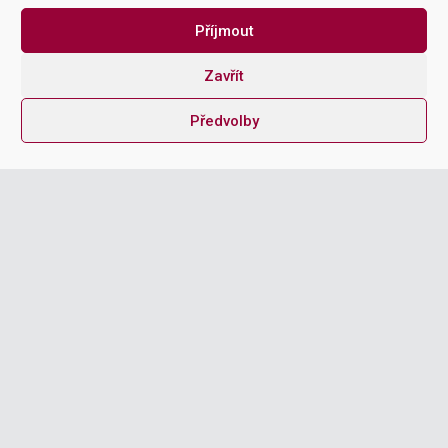
NAME
Příjmout
Zavřít
Předvolby
EMAIL ADDRESS
MESSAGE