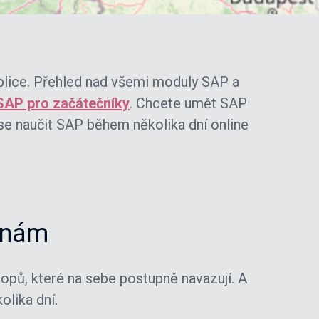
blice. Přehled nad všemi moduly SAP a
SAP pro začátečníky
. Chcete umět SAP
 se naučit SAP během několika dní online
čínám
hopů, které na sebe postupně navazují. A
lika dní.