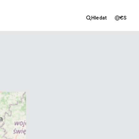
Hledat
CS

