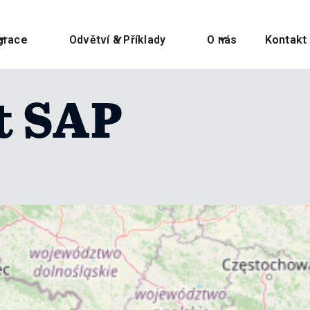
grace
Odvětví & Příklady
O nás
Kontakt
t SAP