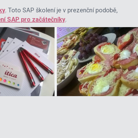
ky
. Toto SAP školení je v prezenční podobě,
ení SAP pro začátečníky
.