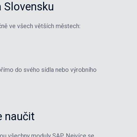
a Slovensku
ně ve všech větších městech:
 přímo do svého sídla nebo výrobního
 naučit
ou všechny moduly SAP. Nejvíce se