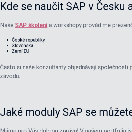
Kde se naučit SAP v Česku 
Naše
SAP školení
a workshopy provádíme prezenč
České republiky
Slovenska
Zemí EU
Často si naše konzultanty objednávají společnosti
závodu.
Jaké moduly SAP se můžete
Máme pro Vás dobrou zprávu! V našem portfoliu js