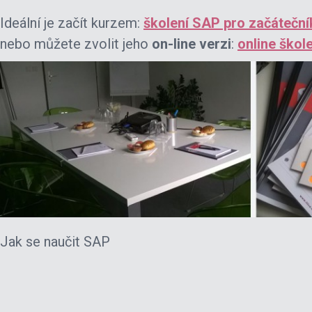
Ideální je začít kurzem:
školení SAP pro začáteční
nebo můžete zvolit jeho
on-line verzi
:
online škol
Jak se naučit SAP